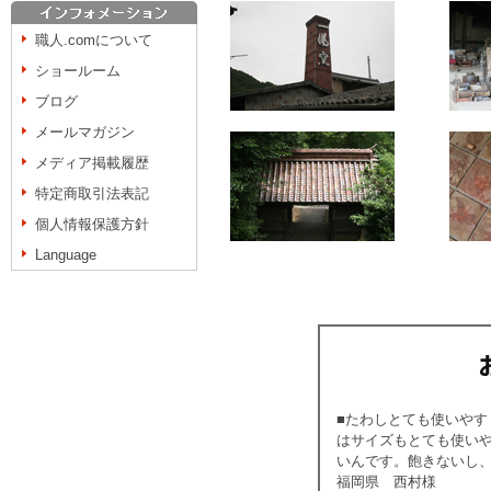
職人.comについて
ショールーム
ブログ
メールマガジン
メディア掲載履歴
特定商取引法表記
個人情報保護方針
Language
■たわしとても使いや
はサイズもとても使い
いんです。飽きないし
福岡県 西村様