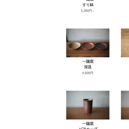
すり鉢
5,280円～
一陽窯
深皿
6,600円
一陽窯