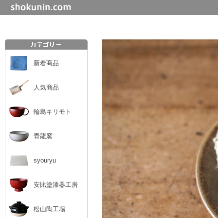
新着商品
人気商品
輪島キリモト
青龍窯
syouryu
安比塗漆器工房
松山陶工場