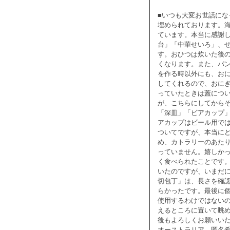
■いつも大変お世話にな
埋められております。
ています。本当に感謝
台」「中華せいろ」、
す。おひつは炊いた後
くなります。また、パ
を作る時以外にも、お
してくれるので、おに
っていたときは蓋につ
が、こちらにしてから
「深皿」「ビアカップ
アカップはビール用で
ついてですが、本当に
め、カトラリーのあた
っていません。嬉しか
く食べられたことです
いたのですが、いまだ
切包丁」は、長さを確
らかったです。最後に
使用するわけではない
えるところに置いて眺
後もよろしくお願いい
オーストラリア 匿名