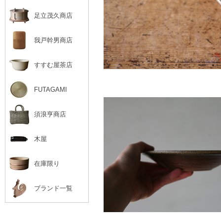
足立茂久商店
我戸幹男商店
すすむ屋茶店
FUTAGAMI
須浪亨商店
木屋
在庫限り
ブランド一覧