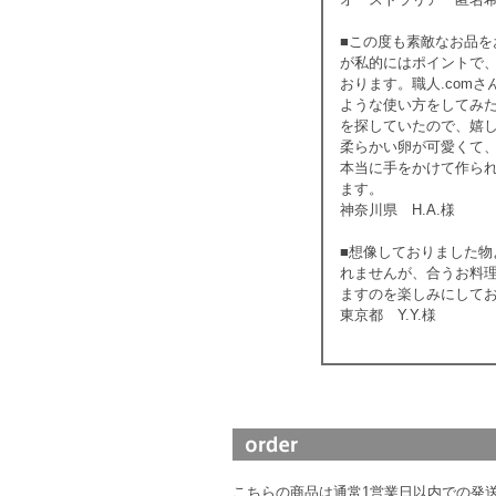
■この度も素敵なお品
が私的にはポイントで
おります。職人.com
ような使い方をしてみ
を探していたので、嬉
柔らかい卵が可愛くて
本当に手をかけて作ら
ます。
神奈川県 H.A.様
■想像しておりました
れませんが、合うお料
ますのを楽しみにして
東京都 Y.Y.様
こちらの商品は通常1営業日以内での発送