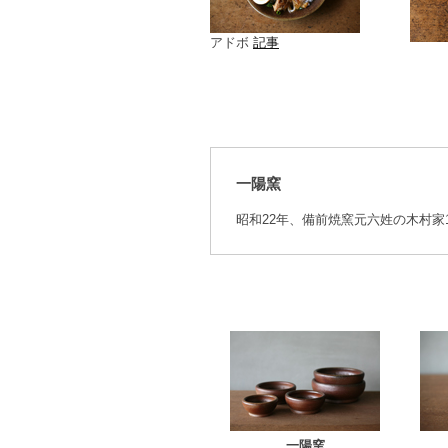
アドボ
記事
一陽窯
昭和22年、備前焼窯元六姓の木村
一陽窯