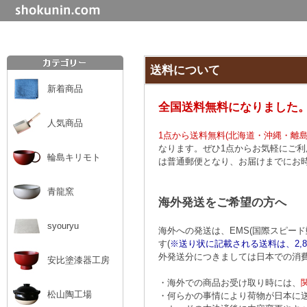
送料について
新着商品
全国送料無料になりました
人気商品
1点から送料無料(北海道・沖縄・離島
なります。ぜひ1点からお気軽にご
輪島キリモト
は普通郵便となり、お届けまでにお
青龍窯
海外発送をご希望の方へ
syouryu
海外への発送は、EMS(国際スピー
す(
※送り状に記載される送料は、2,
外発送分につきましては日本での消
安比塗漆器工房
・海外での商品お受け取り時には、
松山陶工場
・何らかの事情により荷物が日本に送