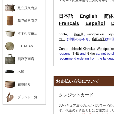
・カードの本決済後に内容変更やキャ
足立茂久商店
日本語
English
简体
我戸幹男商店
Français
Español
D
すすむ屋茶店
conte
、
一菱金属
、
woodpecker
、
Sg
コー
は中国のみ不可、
廣田硝子
は中
FUTAGAMI
Conte
,
Ichibishi Kinzoku
,
Woodpecke
reasons.
THE
and
Nikko
cannot be sh
recommend ordering from the langu
須浪亨商店
木屋
お支払い方法について
在庫限り
クレジットカード
ブランド一覧
3Dセキュア決済のためパスワード
ず、代金の引き落としはご注文日より