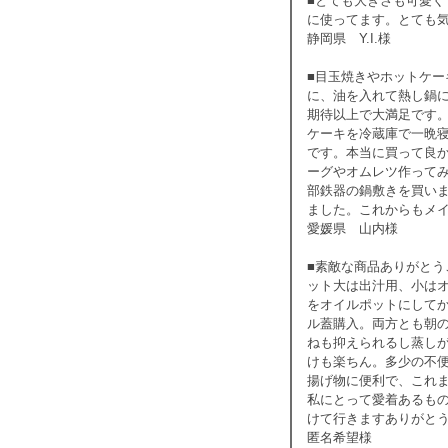
■とても大きさも可愛
に使ってます。とても
静岡県 Y.I.様
■目玉焼きやホットケ
に、油を入れて熱し鍋
期待以上で大満足です
ケーキを冷蔵庫で一晩
です。本当に買って良
ーグやオムレツ作って
部鉄器の鍋敷きを買い
ました。これからもメ
愛媛県 山内様
■素敵な商品ありがとう
ット大は出汁用、小は
をオイルポットにして
ル蓋購入。両方とも朝
ねも抑えられるし蒸し
けも楽ちん。多少の不
揚げ物に便利で、これ
私にとって愛着あるも
けて行きますありがと
匿名希望様