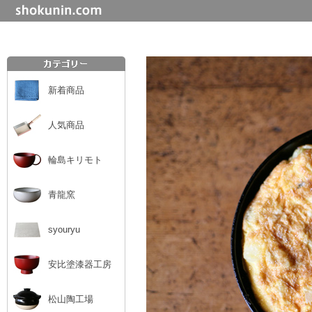
新着商品
人気商品
輪島キリモト
青龍窯
syouryu
安比塗漆器工房
松山陶工場