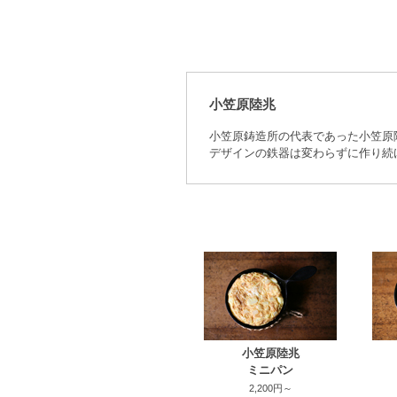
小笠原陸兆
小笠原鋳造所の代表であった小笠原
デザインの鉄器は変わらずに作り続
小笠原陸兆
ミニパン
2,200円～