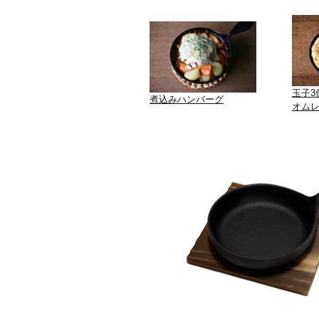
玉子3
煮込みハンバーグ
オム