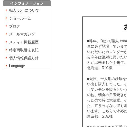
職人.comについて
ショールーム
ブログ
メールマガジン
■昨年、何かで職人.c
メディア掲載履歴
卓に必ず登場していま
特定商取引法表記
いただいたカレンダー
ら今年は絶対に買いたい
個人情報保護方針
とが出来ました！来年
Language
北海道 R.Y.様
■先日、一人用の鉄鍋
い出し購入しました。
してレモンを絞るとい
の他、朝食の目玉焼き
ったので特に大活躍。
た、置きっぱなしでも
います。こちらで求め
東京都 S.A.様