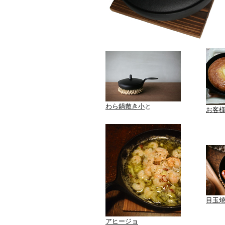
わら鍋敷き小
と
お客
目玉
アヒージョ