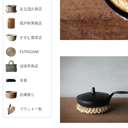
足立茂久商店
我戸幹男商店
すすむ屋茶店
FUTAGAMI
須浪亨商店
木屋
在庫限り
ブランド一覧