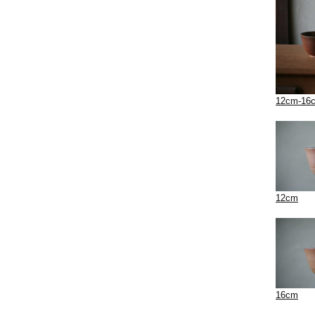
12cm-16
12cm
16cm