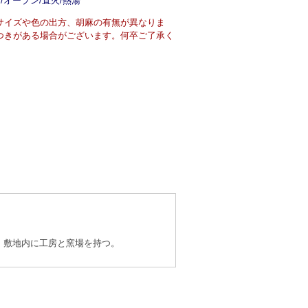
/オーブン/直火/熱湯
サイズや色の出方、胡麻の有無が異なりま
つきがある場合がございます。何卒ご了承く
。敷地内に工房と窯場を持つ。