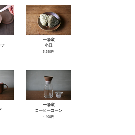
一陽窯
テナ
小皿
5,280円
一陽窯
プ
コーヒーコーン
4,400円