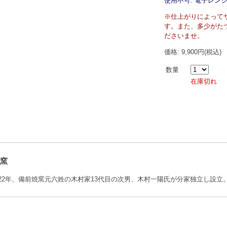
使用不可: 電子レンジ
※仕上がりによって
す。また、多少がた
ださいませ。
価格: 9,900円(税込)
数量
在庫切れ
窯
22年、備前焼窯元六姓の木村家13代目の次男、木村一陽氏が分家独立し設立