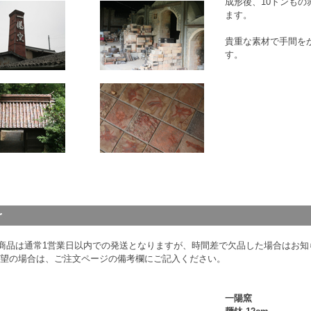
成形後、10トンもの
ます。
貴重な素材で手間を
す。
商品は通常1営業日以内での発送となりますが、時間差で欠品した場合はお知ら
希望の場合は、ご注文ページの備考欄にご記入ください。
一陽窯