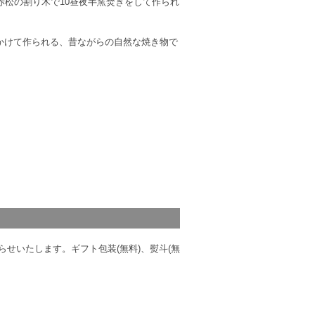
赤松の割り木で10昼夜半窯焚きをして作られ
かけて作られる、昔ながらの自然な焼き物で
せいたします。ギフト包装(無料)、熨斗(無