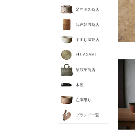
足立茂久商店
我戸幹男商店
すすむ屋茶店
FUTAGAMI
須浪亨商店
木屋
在庫限り
ブランド一覧