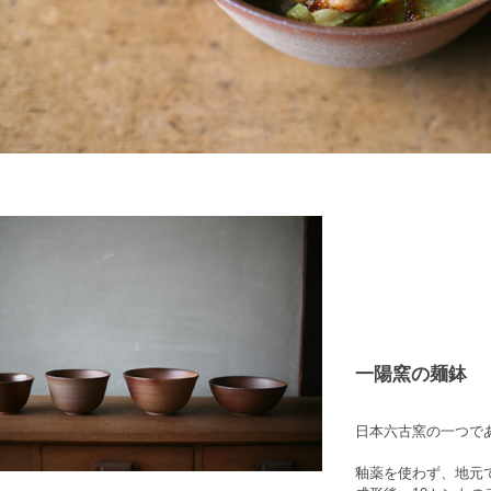
一陽窯の麺鉢
日本六古窯の一つで
釉薬を使わず、地元