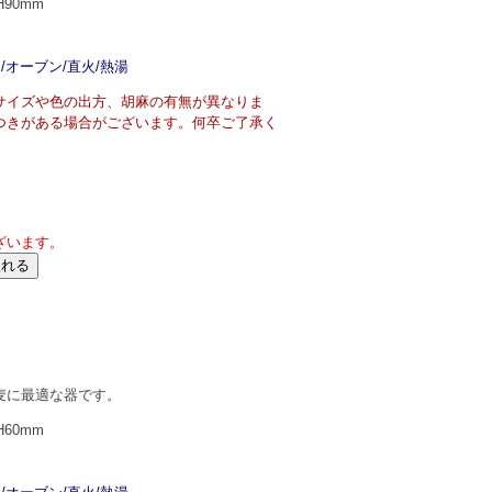
H90mm
/オーブン/直火/熱湯
サイズや色の出方、胡麻の有無が異なりま
つきがある場合がございます。何卒ご了承く
ざいます。
麦に最適な器です。
H60mm