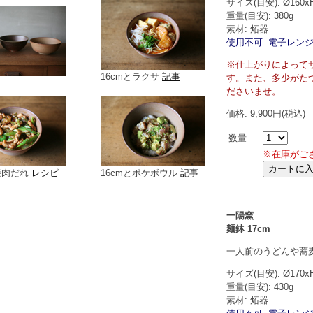
サイズ(目安): Ø160x
重量(目安): 380g
素材: 炻器
使用不可: 電子レンジ
※仕上がりによって
16cmとラクサ
記事
す。また、多少がた
ださいませ。
価格: 9,900円(税込)
数量
※在庫がご
と焼肉だれ
レシピ
16cmとポケボウル
記事
一陽窯
麺鉢 17cm
一人前のうどんや蕎
サイズ(目安): Ø170x
重量(目安): 430g
素材: 炻器