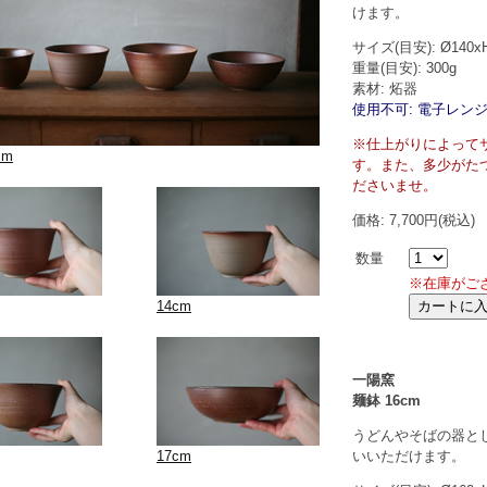
けます。
サイズ(目安): Ø140x
重量(目安): 300g
素材: 炻器
使用不可: 電子レンジ
※仕上がりによって
cm
す。また、多少がた
ださいませ。
価格: 7,700円(税込)
数量
※在庫がご
14cm
一陽窯
麺鉢 16cm
うどんやそばの器と
いいただけます。
17cm