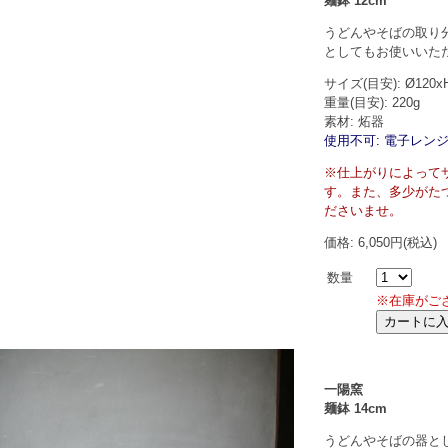
麺鉢 12cm
うどんやそばの取り
としてもお使いいた
サイズ(目安): Ø120x
重量(目安): 220g
素材: 炻器
使用不可: 電子レンジ
※仕上がりによって
す。また、多少がた
ださいませ。
価格: 6,050円(税込)
数量
※在庫がご
一陽窯
麺鉢 14cm
うどんやそばの器と