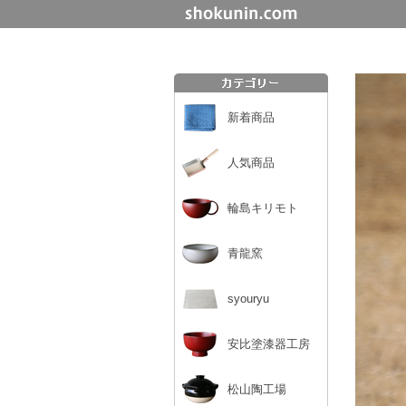
新着商品
人気商品
輪島キリモト
青龍窯
syouryu
安比塗漆器工房
松山陶工場