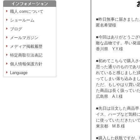
職人.comについて
■昨日無事に届きまし
ショールーム
匿名希望様
ブログ
■今回はありがとうござ
メールマガジン
敵な品物です。早い発
メディア掲載履歴
香川県 Y.Y.様
特定商取引法表記
■初めてこちらで購入
個人情報保護方針
思った通りのものであり
Language
れていると感じました)
ってしまい落ち込みま
ただ、もしやはり買い
た商品は長く扱ってい
広島県 A.I.様
■先日は注文した商品
イス、ハーブなど気軽
に使っていただきたい
東京都 M.B.様
■購入した鉄瓶ですが