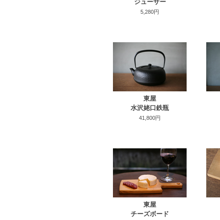
ジューサー
5,280円
東屋
水沢姥口鉄瓶
41,800円
東屋
チーズボード