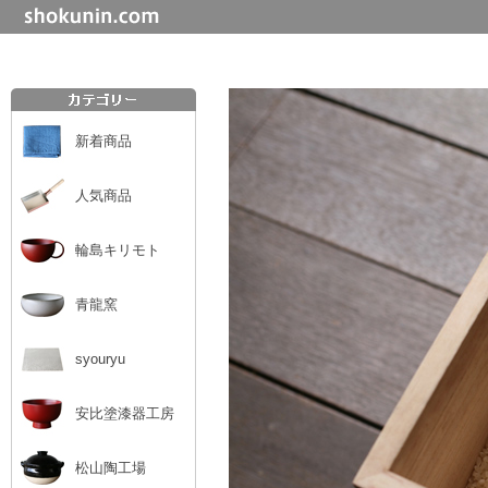
新着商品
人気商品
輪島キリモト
青龍窯
syouryu
安比塗漆器工房
松山陶工場