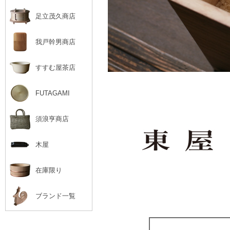
足立茂久商店
我戸幹男商店
すすむ屋茶店
FUTAGAMI
須浪亨商店
木屋
在庫限り
ブランド一覧