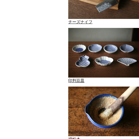
チーズナイフ
印判豆皿