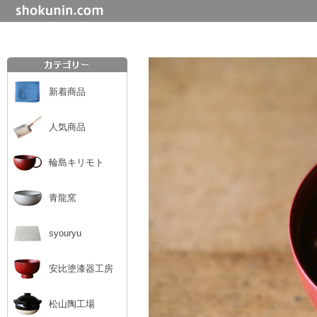
新着商品
人気商品
輪島キリモト
青龍窯
syouryu
安比塗漆器工房
松山陶工場