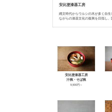
安比塗漆器工房
縄文時代からウルシの木が多く自生
ながらの漆器文化の復興を目指し、
安比塗漆器工房
汁椀・そば椀
9,900円～