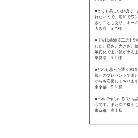
■とても美しいお椀で
れたいので、追加でワ
きなこともあり、ホー
大阪府 S.Y.様
■【安比塗漆器工房】5
した。軽さ、大きさ、
年変化でよい艶が出る
奈良県 R.T.様
■どれも思った通り素
親へのプレゼントでま
からも応援しておりま
東京都 S.N.様
■日本で作られる良い
心です。また次の機会
東京都 高山様