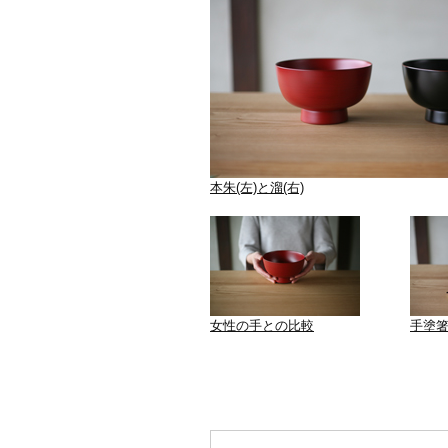
本朱(左)と溜(右)
女性の手との比較
手塗