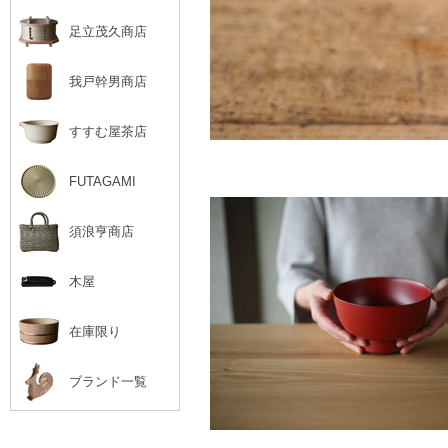
足立茂久商店
我戸幹男商店
すすむ屋茶店
FUTAGAMI
須浪亨商店
木屋
在庫限り
ブランド一覧