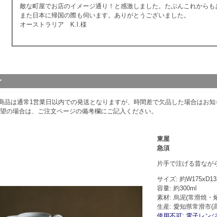
敵な町屋でお店のイメージ通り！と感激しました。たぶんこれからも
また日本に帰国の際も伺います。ありがとうございました。
オーストラリア K.I.様
商品は通常1営業日以内での発送となりますが、時間差で欠品した場合はお知ら
希望の場合は、ご注文ページの備考欄にご記入ください。
東屋
急須
片手で注げる昔ながら
サイズ: 約W175xD13
容量: 約300ml
素材: 烏泥
(常滑焼・
生産: 愛知県常滑市(
使用不可: 電子レンジ