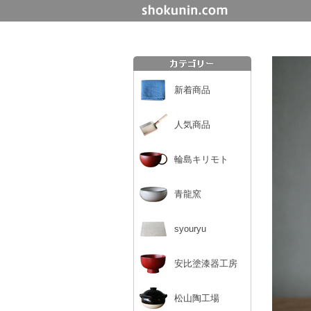
新着商品
人気商品
輪島キリモト
青龍窯
syouryu
安比塗漆器工房
松山陶工場