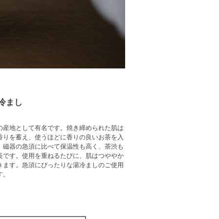
冷まし
の産地として有名です。焼き締められた肌は
香りを蓄え、使うほどに香りの良いお茶を入
。磁器の急須に比べて保温性も高く、茶渋も
長です。使用を重ねるたびに、肌はつややか
きます。急須にぴったりな湯冷ましのご使用
す。