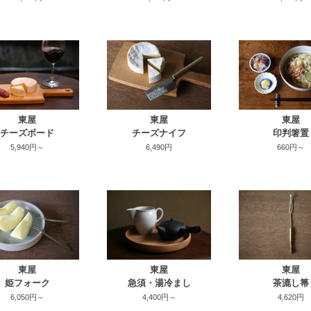
東屋
東屋
東屋
チーズボード
チーズナイフ
印判箸置
5,940円～
6,490円
660円～
東屋
東屋
東屋
姫フォーク
急須・湯冷まし
茶漉し箒
6,050円～
4,400円～
4,620円