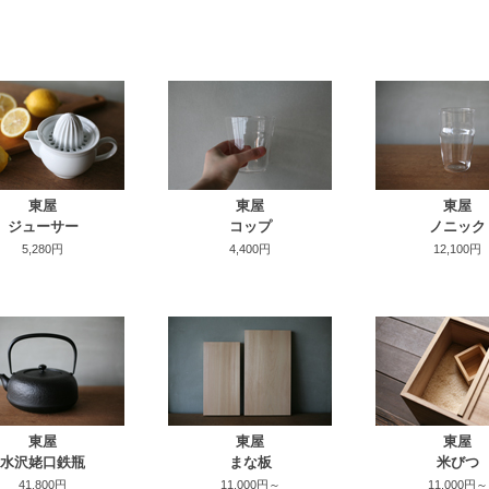
東屋
東屋
東屋
ジューサー
コップ
ノニック
5,280円
4,400円
12,100円
東屋
東屋
東屋
水沢姥口鉄瓶
まな板
米びつ
41,800円
11,000円～
11,000円～