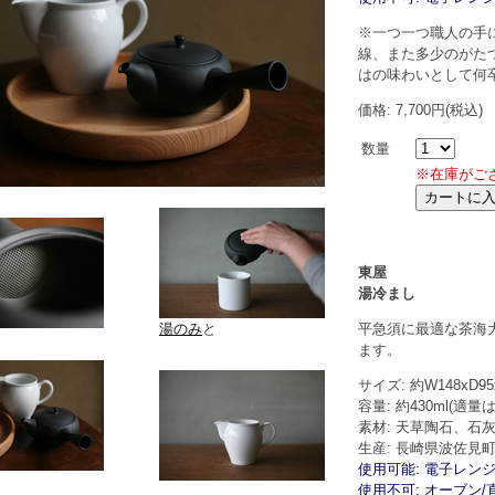
※一つ一つ職人の手
線、また多少のがた
はの味わいとして何
価格: 7,700円(税込)
数量
※在庫がご
東屋
湯冷まし
平急須に最適な茶海
湯のみ
と
ます。
サイズ: 約W148xD95
容量: 約430ml(適量は3
素材: 天草陶石、石
生産: 長崎県波佐見町
使用可能: 電子レンジ
使用不可: オーブン/