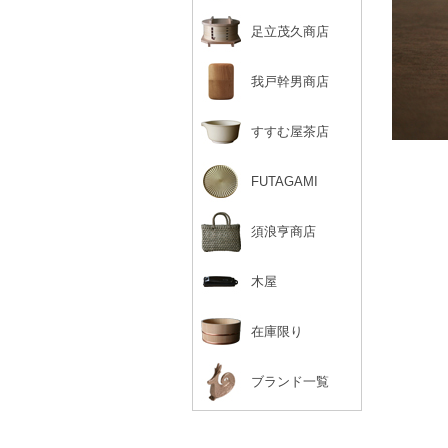
足立茂久商店
我戸幹男商店
すすむ屋茶店
FUTAGAMI
須浪亨商店
木屋
在庫限り
ブランド一覧