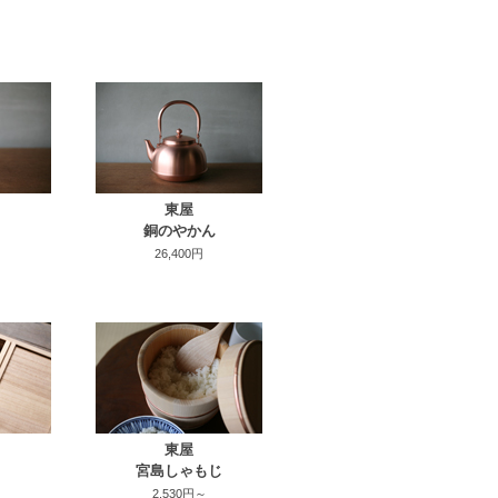
東屋
銅のやかん
26,400円
東屋
宮島しゃもじ
2,530円～