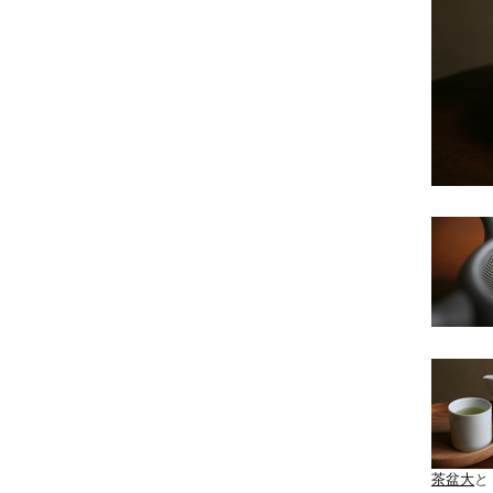
茶盆大
と