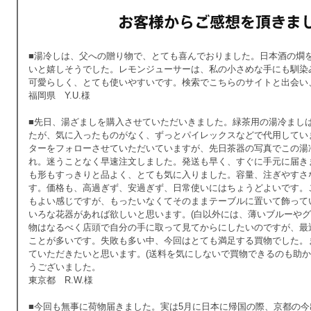
■湯冷しは、父への贈り物で、とても喜んでおりました。日本酒の燗
いと嬉しそうでした。レモンジューサーは、私の小さめな手にも馴染
可愛らしく、とても使いやすいです。検索でこちらのサイトと出会い
福岡県 Y.U.様
■先日、湯ざましを購入させていただいきました。緑茶用の湯冷まし
たが、気に入ったものがなく、ずっとパイレックスなどで代用していま
ターをフォローさせていただいていますが、先日茶器の写真でこの湯
れ。迷うことなく早速注文しました。発送も早く、すぐに手元に届き
も形もすっきりと品よく、とても気に入りました。容量、注ぎやすさ
す。価格も、高過ぎず、安過ぎず、日常使いにはちょうどよいです。
もよい感じですが、もったいなくてそのままテーブルに置いて飾って
いろな花器があれば欲しいと思います。(白以外には、薄いブルーやグ
物はなるべく店頭で自分の手に取って見てからにしたいのですが、最
ことが多いです。失敗も多い中、今回はとても満足する買物でした。
ていただきたいと思います。(送料を気にしないで買物できるのも助か
うございました。
東京都 R.W.様
■今回も無事に荷物届きました。実は5月に日本に帰国の際、京都の