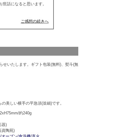
お世話になると思います。
ご感想の続きへ
せいたします。ギフト包装(無料)、熨斗(無
の美しい横手の平急須(並細)です。
2xH75mm/約240g
炻器)
高資陶苑)
/オーブン/食洗機/直火