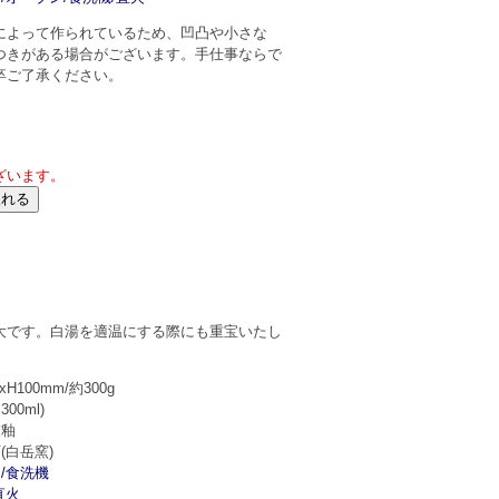
によって作られているため、凹凸や小さな
つきがある場合がございます。手仕事ならで
卒ご了承ください。
ざいます。
大です。白湯を適温にする際にも重宝いたし
xH100mm/約300g
00ml)
灰釉
(白岳窯)
/食洗機
直火