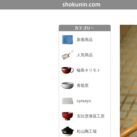
新着商品
人気商品
輪島キリモト
青龍窯
syouryu
安比塗漆器工房
松山陶工場