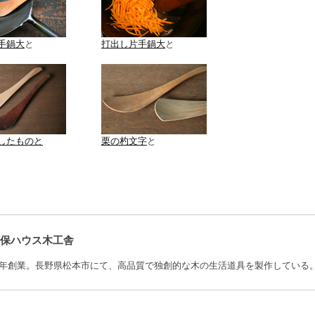
手鍋大
と
打出し片手鍋大
と
したものと
栗の杓文字
と
保ハウス木工舎
12年創業。長野県松本市にて、高品質で独創的な木の生活道具を製作している