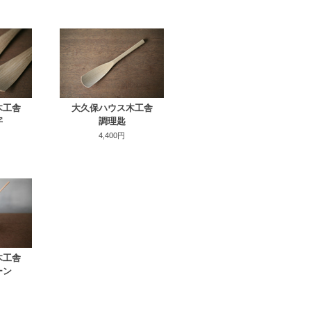
木工舎
大久保ハウス木工舎
字
調理匙
4,400円
木工舎
ーン