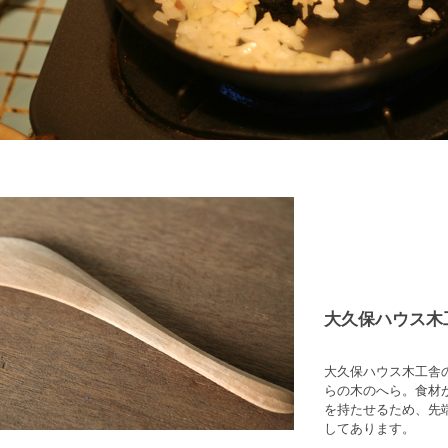
大久保ハウス木
大久保ハウス木工舎
らの木のへら。食材
を持たせるため、先
してあります。