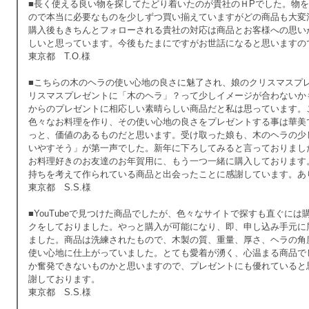
■長く使える良い物を探してたどり着いたのが貴社のＨPでした。物
ので本当に必要なものを少しずつ買い揃えていますがどの商品も大変
購入後もきちんとフォローされる貴社の対応は商品とお客様への思い
しいと思っています。今後もたまにですがお世話になると思いますの
東京都 T.O.様
■こちらの木のヘラの使い心地の良さに魅了され、娘のクリスマスプ
リスマスプレゼントに「木のヘラ」？って少しイメージが合わないか
からのプレゼントに相応しい素晴らしい商品だと私は思っています。
色々なお料理を作り、その使い心地の良さをプレゼントする事は華美
っと、価値のあるものだと思います。受け取った娘も、木のヘラの少
いやすそう」が第一声でした。新年に下ろしてみると言っておりまし
お料理好きのお友達のお年賀用に、もう一つ一緒に購入しております
持ちを考えて作られている商品と出会ったことに感謝しています。あ
東京都 S.S.様
■YouTubeで見つけた商品でしたが、色々なサイトで探すも直ぐに
クをしておりました。やっと購入が可能になり、即、申し込み手元に
ました。商品は洗練されたもので、木製の質、重量、厚さ、ヘラの角
使い心地に仕上がっていました。とても愛着が湧く、心温まる商品で
か奮発できないものかと思いますので、プレゼントにも優れていると
謝しております。
東京都 S.S.様