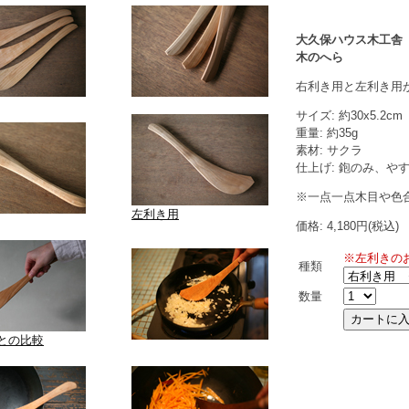
大久保ハウス木工舎
木のへら
右利き用と左利き用
サイズ: 約30x5.2cm
重量: 約35g
素材: サクラ
仕上げ: 鉋のみ、や
※一点一点木目や色
左利き用
価格: 4,180円(税込)
※左利きの
種類
数量
との比較