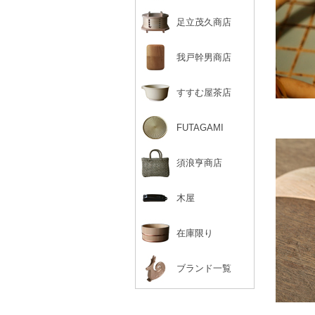
足立茂久商店
我戸幹男商店
すすむ屋茶店
FUTAGAMI
須浪亨商店
木屋
在庫限り
ブランド一覧