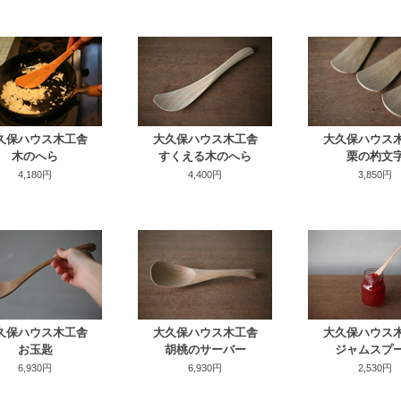
久保ハウス木工舎
大久保ハウス木工舎
大久保ハウス
木のへら
すくえる木のへら
栗の杓文
4,180円
4,400円
3,850円
久保ハウス木工舎
大久保ハウス木工舎
大久保ハウス
お玉匙
胡桃のサーバー
ジャムスプ
6,930円
6,930円
2,530円