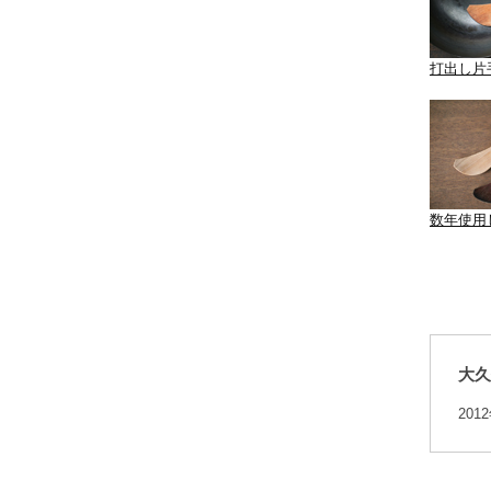
打出し片
数年使用
大久
20