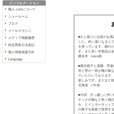
職人.comについて
ショールーム
ブログ
メールマガジン
■久し振りに以前のお風
メディア掲載履歴
した。終い湯になると
特定商取引法表記
を使っています。銅の
す。また良い木製品が
個人情報保護方針
横浜市 kazu様
Language
■風呂椅子と湯桶、早
井と壁の一部が檜の板
ていただいております
楽しみです。まだまだ
北海道 I.N.様
■今回、引っ越しに伴
チックの物など色々検
を…とインターネット
の椅子を家庭で使用す