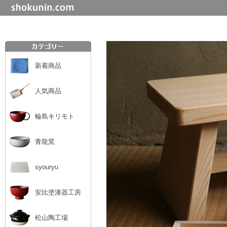
新着商品
人気商品
輪島キリモト
青龍窯
syouryu
安比塗漆器工房
松山陶工場