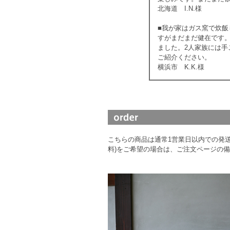
北海道 I.N.様
■我が家はガス窯で炊飯
すがまだまだ健在です
ました。2人家族には
ご紹介ください。
横浜市 K.K.様
こちらの商品は通常1営業日以内での発送
料)をご希望の場合は、ご注文ページの