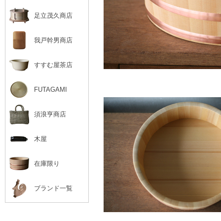
足立茂久商店
我戸幹男商店
すすむ屋茶店
FUTAGAMI
須浪亨商店
木屋
在庫限り
ブランド一覧