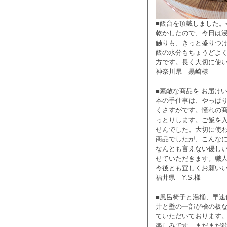
■飯台を頂戴しました
乾かしたので、今日は
触りも、きっと盛りつ
飯の水分もちょうどよく
方です。長く大切に使
神奈川県 黒崎様
■素敵な商品を お届け
本の手仕事は、やっぱ
くさすがです。憧れの
っとりします。ご飯を
せんでした。大切に使
商品でしたが、こんな
なんとも言えない優し
せていただきます。職
今後とも宜しくお願い
福井県 Y.S.様
■風呂椅子と湯桶、早
井と壁の一部が檜の板
ていただいております
楽しみです。まだまだ