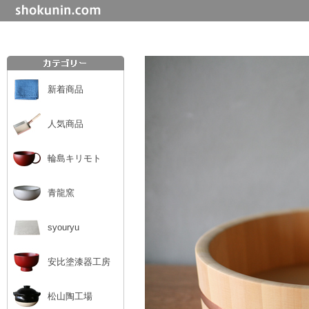
新着商品
人気商品
輪島キリモト
青龍窯
syouryu
安比塗漆器工房
松山陶工場