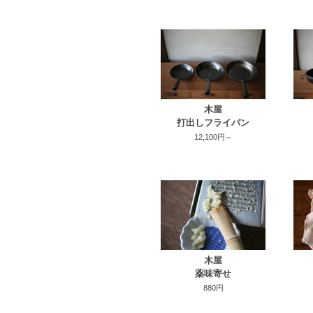
木屋
打出しフライパン
12,100円～
木屋
薬味寄せ
880円