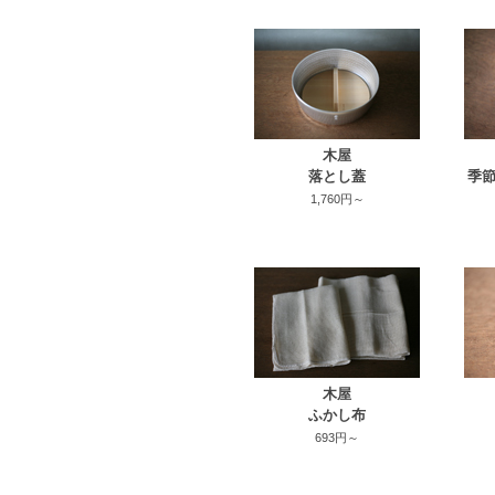
木屋
落とし蓋
季節
1,760円～
木屋
ふかし布
693円～