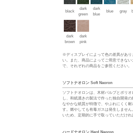
dark
dark
black
blue
gray
green
blue
dark
dark
brown
pink
※ディスプレイによって色の差異があり
い。また、商品によってご用意できない
で、それぞれの商品をご参照ください。
ソフトナオロン Soft Naoron
ソフトナオロンは、木材パルプとポリオ
し、和紙漉きの製法で作った独自開発の
なやかな紙質が特徴で、やぶれにくく耐
す。燃やしても有毒ガスは発生しません
いため、定期的に手で取っていただけれ
ハードナオロン Hard Naoron