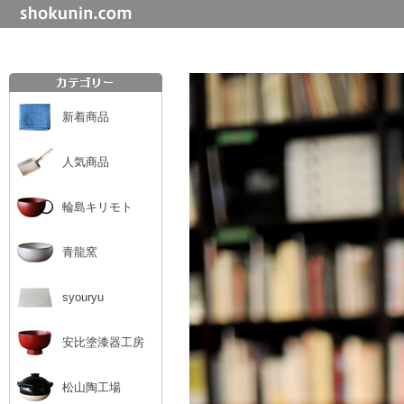
新着商品
人気商品
輪島キリモト
青龍窯
syouryu
安比塗漆器工房
松山陶工場