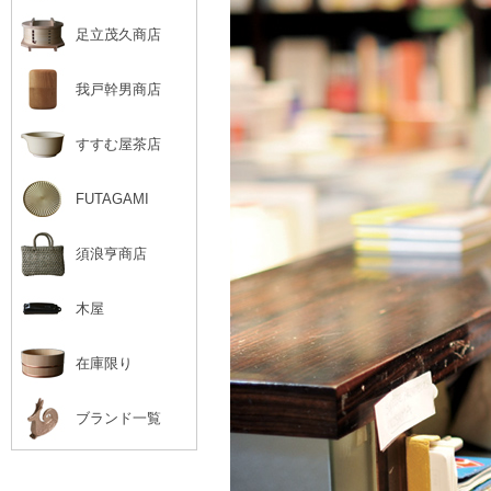
足立茂久商店
我戸幹男商店
すすむ屋茶店
FUTAGAMI
須浪亨商店
木屋
在庫限り
ブランド一覧