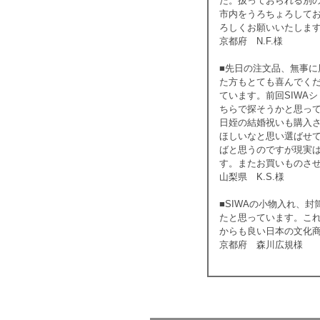
た。扱っておられる別
市内をうろちょろして
ろしくお願いいたしま
京都府 N.F.様
■先日の注文品、無事
た方もとても喜んでく
ています。前回SIWA
ちらで探そうかと思って
日姪の結婚祝いも購入させ
ほしいなと思い選ばせ
ばと思うのですが現実
す。またお買いものさ
山梨県 K.S.様
■SIWAの小物入れ、
たと思っています。こ
からも良い日本の文化
京都府 森川広規様