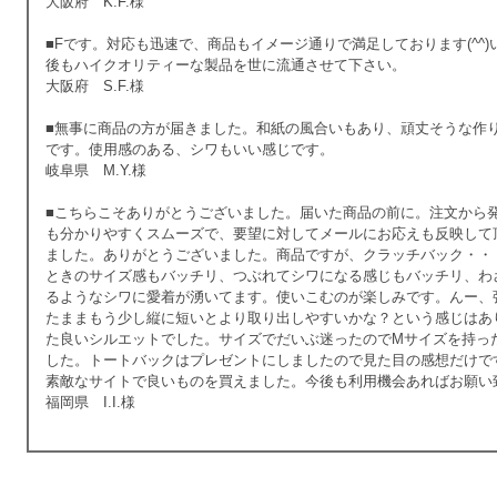
大阪府 K.F.様
■Fです。対応も迅速で、商品もイメージ通りで満足しております(^^
後もハイクオリティーな製品を世に流通させて下さい。
大阪府 S.F.様
■無事に商品の方が届きました。和紙の風合いもあり、頑丈そうな作
です。使用感のある、シワもいい感じです。
岐阜県 M.Y.様
■こちらこそありがとうございました。届いた商品の前に。注文から
も分かりやすくスムーズで、要望に対してメールにお応えも反映して
ました。ありがとうございました。商品ですが、クラッチバック・・
ときのサイズ感もバッチリ、つぶれてシワになる感じもバッチリ、わ
るようなシワに愛着が湧いてます。使いこむのが楽しみです。んー、
たままもう少し縦に短いとより取り出しやすいかな？という感じはあ
た良いシルエットでした。サイズでだいぶ迷ったのでMサイズを持っ
した。トートバックはプレゼントにしましたので見た目の感想だけで
素敵なサイトで良いものを買えました。今後も利用機会あればお願い
福岡県 I.I.様