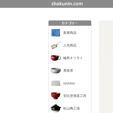
新着商品
人気商品
輪島キリモト
青龍窯
syouryu
安比塗漆器工房
松山陶工場