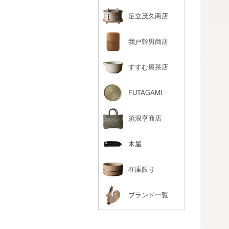
足立茂久商店
我戸幹男商店
すすむ屋茶店
FUTAGAMI
須浪亨商店
木屋
在庫限り
ブランド一覧