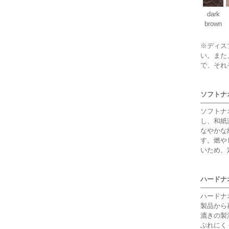
dark
brown
※ディス
い。また
で、それ
ソフトナオロ
ソフトナ
し、和紙
なやかな
す。燃や
いため、
ハードナオロ
ハードナ
製品から
漉きの製
ぶれにく