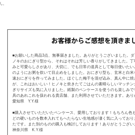
ん。
■お願いした商品3点、無事届きました。ありがとうございました。
ノキのおにぎり型から、それはそれは芳しい香りがしてきました。丁
みと可愛らしさがあり、大切に、でも日常の道具として毎日使いたい
のようにお粥を炊いて目止めをしました。おにぎり型も、玄米と白米
速おにぎりを作ってみました。ほぐした梅干を混ぜ込み、真ん中に焼
が、これはおいしい！ヒノキと炊きたてごはんの素晴らしいマッチン
ぎりサイズも気に入りました。紙製のペンケースを使うのも楽しみで
具のあれこれを扱われる貴店舗、また利用させていただきます。あり
愛知県 Y.Y.様
■購入させていただいたペンケース、愛用しております！もちろん色
どの硬いものを数本入れてもへたらない生地感が凄く気に入っており
たです。また別のものの購入も検討しております！ありがとうござい
神奈川県 K.Y.様