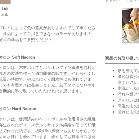
dark
pink
プレイによって色の差異がありますのでご了承くださ
、商品によってご用意できないカラーがありますの
ぞれの商品をご参照ください。
ン Soft Naoron
商品のお取り扱い
オロンは、木材パルプとポリオレフィン繊維を原料と
形を整えて
漉きの製法で作った独自開発の紙です。やわらかくし
濃色は多少
紙質が特徴で、やぶれにくく耐水性にも優れていま
意ください
しても有毒ガスは発生しません。若干ダマになりやす
水洗いしな
定期的に手で取っていただければと思います。
汚れを落と
アイロンは
高温のもの
ン Hard Naoron
濡れたもの
オロンは、使用済みのペットボトルや使用済みの繊維
再生されたポリエステルリサイクル繊維を使って和紙
法で作った紙です。紙独特の風合いもありながら、や
く耐水性にも優れています。燃やしても有毒ガスは発