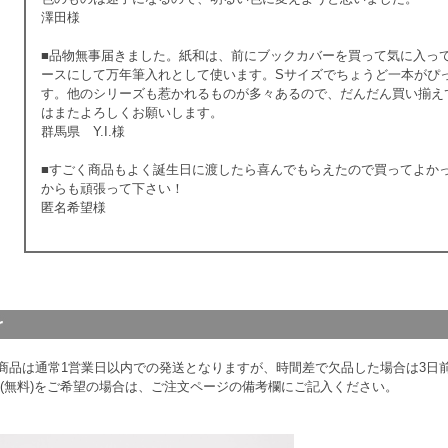
澤田様
■品物無事届きました。紙和は、前にブックカバーを買って気に入っ
ースにして万年筆入れとして使います。Sサイズでちょうど一本がぴ
す。他のシリーズも惹かれるものが多々あるので、だんだん買い揃え
はまたよろしくお願いします。
群馬県 Y.I.様
■すごく商品もよく誕生日に渡したら喜んでもらえたので買ってよか
からも頑張って下さい！
匿名希望様
商品は通常1営業日以内での発送となりますが、時間差で欠品した場合は3日
斗(無料)をご希望の場合は、ご注文ページの備考欄にご記入ください。