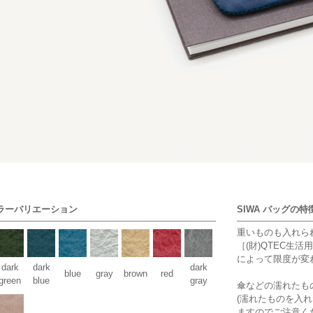
カラーバリエーション
SIWA バッグの特
重いものも入れら
［(財)QTEC生
によって限度が変
dark
dark
dark
blue
gray
brown
red
green
blue
gray
傘などの濡れたも
(濡れたものを入
ますのでご注意く