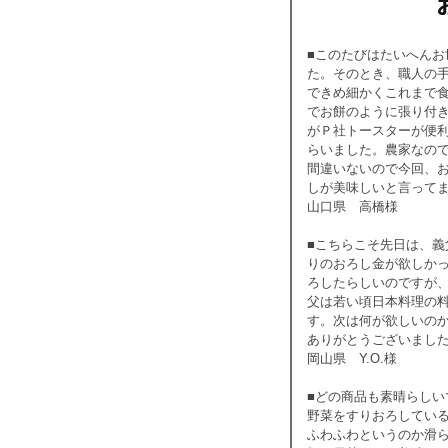
■このたびはたいへんお
た。そのとき、職人の
できめ細かくこれまで
でお餅のように張り付
がＰ社トースターが便
らいました。農家なの
間違いないので今回、
しが美味しいと言って
山口県 高橋様
■こちらこそ先日は、
りのおろし金が欲しか
ろしたらしいのですが
父は若い頃日本料理の
す。次は何が欲しいのか
ありがとうございまし
岡山県 Y.O.様
■どの商品も素晴らしい
野菜をすりおろしてい
ふわふわというのか滑