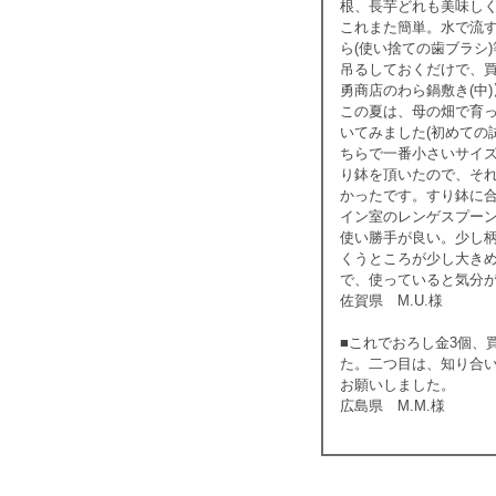
根、長芋どれも美味し
これまた簡単。水で流
ら(使い捨ての歯ブラシ
吊るしておくだけで、
勇商店のわら鍋敷き(中
この夏は、母の畑で育
いてみました(初めての
ちらで一番小さいサイ
り鉢を頂いたので、そ
かったです。すり鉢に
イン室のレンゲスプー
使い勝手が良い。少し
くうところが少し大き
で、使っていると気分
佐賀県 M.U.様
■これでおろし金3個、
た。二つ目は、知り合
お願いしました。
広島県 M.M.様