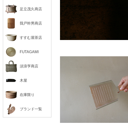
足立茂久商店
我戸幹男商店
すすむ屋茶店
FUTAGAMI
須浪亨商店
木屋
在庫限り
ブランド一覧