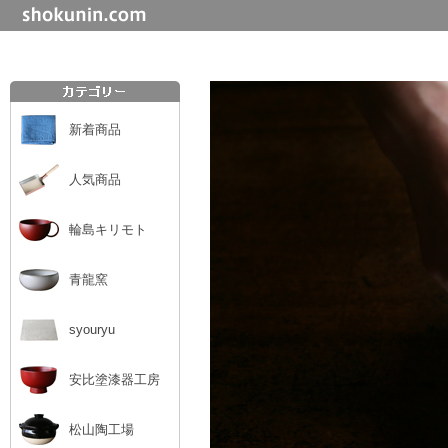
新着商品
人気商品
輪島キリモト
青龍窯
syouryu
安比塗漆器工房
松山陶工場