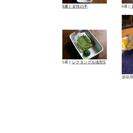
6番と女性の手
6番と
6番と
レクタングル浅型S
薬味