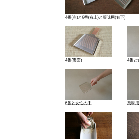
4番(左)と6番(右上)と薬味用(右下)
4番(裏面)
4番と
6番と女性の手
薬味