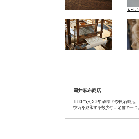
女性
岡井麻布商店
1863年(文久3年)創業の奈良晒
技術を継承する数少ない老舗の一つ