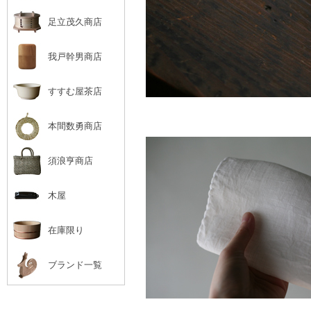
足立茂久商店
我戸幹男商店
すすむ屋茶店
本間数勇商店
須浪亨商店
木屋
在庫限り
ブランド一覧