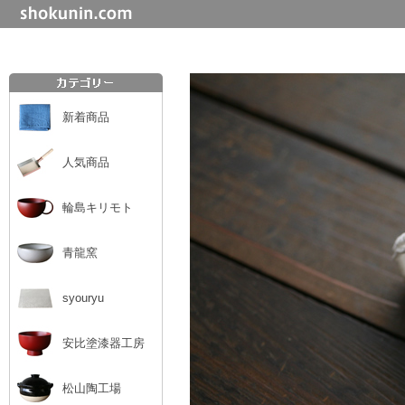
新着商品
人気商品
輪島キリモト
青龍窯
syouryu
安比塗漆器工房
松山陶工場