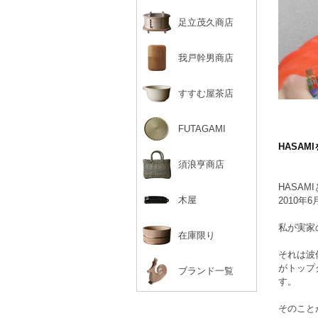
足立茂久商店
我戸幹男商店
すすむ屋茶店
FUTAGAMI
HASAM
須浪亨商店
HASA
木屋
2010
私が実家
在庫限り
それは波
がトップ
ブランド一覧
す。
そのこと