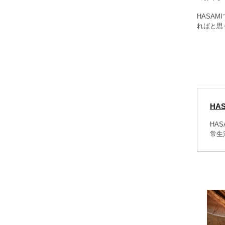
HASA
ればと思
HAS
HA
常生