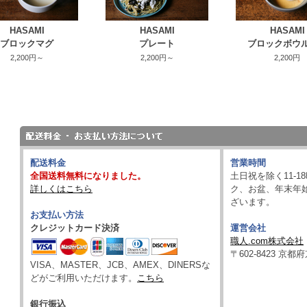
HASAMI
HASAMI
HASAMI
ブロックマグ
プレート
ブロックボウ
2,200円～
2,200円～
2,200円
配送料金
営業時間
全国送料無料になりました。
土日祝を除く11-
詳しくはこちら
ク、お盆、年末年
ざいます。
お支払い方法
クレジットカード決済
運営会社
職人.com株式会社
〒602-8423 京
VISA、MASTER、JCB、AMEX、DINERSな
どがご利用いただけます。
こちら
銀行振込