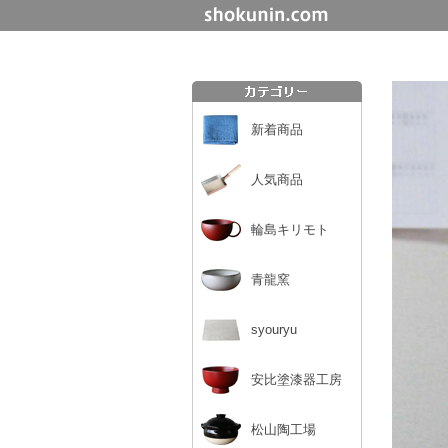
新着商品
人気商品
輪島キリモト
青龍窯
syouryu
安比塗漆器工房
松山陶工場