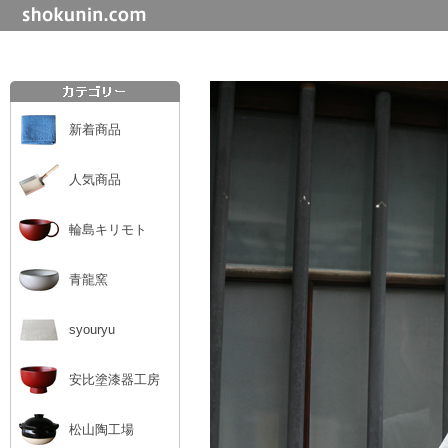
新着商品
人気商品
輪島キリモト
青龍窯
syouryu
安比塗漆器工房
松山陶工場