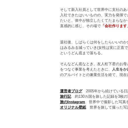
そして新入社員として世界中に支社のあ
入社できたはいいものの、実力を発揮で
たいと、体中が独立したくてたまらなか
直感的に感じ、その場で
「会社作ります
退社後、しばらくは何をしたらいいのか
はみるみる減っていき(女性は実に正直
というどん底まで落ちる。
そんなどん底なとき、友人松下君のお母
をつなぐ事業を考えたときに、
人生をか
のアルバイトとの兼業生活を経て、現在
運営者ブログ
2005年から続けている
旅行記
約130カ国を旅した記録を3枚
旅のInstagram
世界中で撮影した写真を
オリジナル壁紙
世界を旅して撮った写