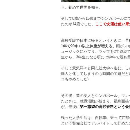
ち、初めて世界を知る。
そして8歳から15歳までシンガポール
たのが14歳でした。
ここで女運は使い果
高校受験で日本に帰るというときに、
早
1年で20キロ以上体重が増える。
頭がス
ュージックにハマり、ラップを2年連続
生から、3年生になる頃には学年で最も
そして意気洋々と同志社大学へ進む。し
廃人と化してしまうのも時間の問題だと
コもやめました)
その後、昔の友人とシンガポール、マレ
たときに、就職活動が始まり、最終面接
が、最後に
第一志望の高砂香料という会
残った大学生活は、自転車に乗って京都
という警備会社でアルバイトして貯めた