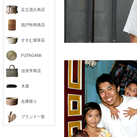
足立茂久商店
我戸幹男商店
すすむ屋茶店
FUTAGAMI
須浪亨商店
木屋
在庫限り
ブランド一覧