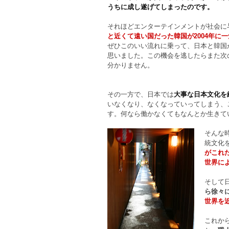
うちに成し遂げてしまったのです。
それほどエンターテインメントが社会に
と近くて遠い国だった韓国が2004年に
ぜひこのいい流れに乗って、日本と韓国
思いました。この機会を逃したらまた次
分かりません。
その一方で、日本では
大事な日本文化を
いなくなり、なくなっていってしまう、
す。何なら働かなくてもなんとか生きて
そんな
統文化
がこれ
世界に
そして
ら徐々
世界を
これか