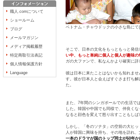
職人.comについて
ショールーム
ベトナム・チャウドックの小さな島にて(20
ブログ
メールマガジン
メディア掲載履歴
そこで、日本の文化をもっともっと発信
特定商取引法表記
い中、もっと単純に個人と個人が趣味の
ガの大ファンで、私なんかより確実に詳
個人情報保護方針
Language
彼は日本に来たことはないかも知れませ
す。彼が日本人と会えばすぐさま打ち解
た。
また、7年間のシンガポールでの生活で
した。韓国や中国でも同様で、仲良くな
なると顔色を変えて怒り出すこともしば
しかし、「冬のソナタ」の空前の大ヒッ
人が韓国に興味を持ち、その地を訪れ、
一本のドラマが国のトップ同士が60年