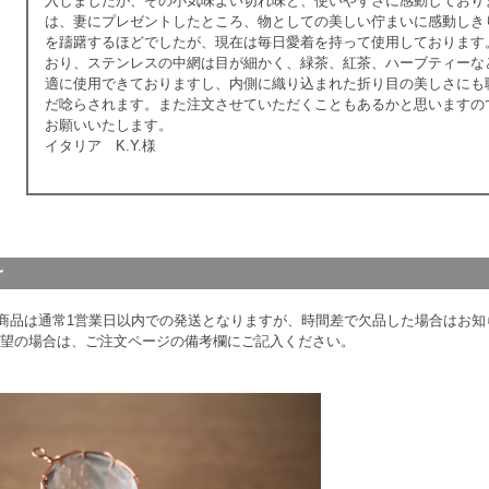
入しましたが、その小気味よい切れ味と、使いやすさに感動しており
は、妻にプレゼントしたところ、物としての美しい佇まいに感動しき
を躊躇するほどでしたが、現在は毎日愛着を持って使用しております
おり、ステンレスの中網は目が細かく、緑茶、紅茶、ハーブティーな
適に使用できておりますし、内側に織り込まれた折り目の美しさにも
だ唸らされます。また注文させていただくこともあるかと思いますの
お願いいたします。
イタリア K.Y.様
商品は通常1営業日以内での発送となりますが、時間差で欠品した場合はお知ら
希望の場合は、ご注文ページの備考欄にご記入ください。