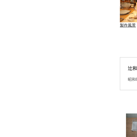
製作風景
辻和
昭和