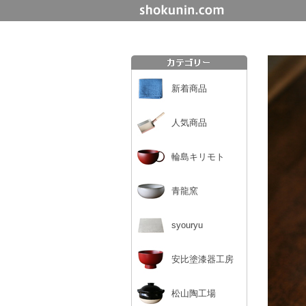
新着商品
人気商品
輪島キリモト
青龍窯
syouryu
安比塗漆器工房
松山陶工場