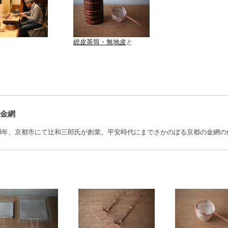
総皮茶筒・無地皮
と
金網
8年、京都市にて辻和三郎氏が創業。平安時代にまでさかのぼる京都の金網の