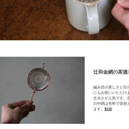
辻和金網の茶漉
編み目の美しさと目
にもお使いいただけ
丈夫さが人気です。
の中網は有料で張替
ます。
動画