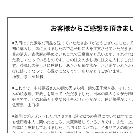
■先日はまた素敵な商品を送っていただきありがとうございました。
初に購入し、気に入りましたので息子用に大を注文させていただきま
目の購入、古代麻の手ぬぐいもこれで三度目かと思います。それぞれ
た欲しくなっているものです。この注文の少し後に注文を入れました
す。茶漉しの美しさに感動し、あたため鍋で沸かしたお湯でいれたお
びに嬉しくなって、心豊かになります。ありがとうございます。
神奈川県 M.N.様
■これまで、中村銅器さんの銅の天ぷら鍋、銅の玉子焼き器、そして
んの焼き網、茶漉しを送っていただきました。日本の職人さんが丹精
好きです。どのお品も丁寧なお仕事ぶりがうかがえ、使い勝手がよく
佐賀県 山口様
■義母にプレゼントしたバスタオル以外の2つの商品についてはすで
も使用者本人に聞いたところ、大変満足しているようです。また、上
自体にも感動しておりました。爪切りについては、イタリア人の義父