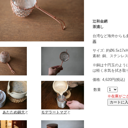
辻和金網
茶漉し
台湾など海外からも
画
サイズ: 約Ø6.5x17x
素材: 銅、ステンレ
※銅は十円玉のよう
は軽く水気を拭き取
価格: 4,620円(税込)
数量
※在庫がご
、
あたため鍋大
と
モデラートマグ
と