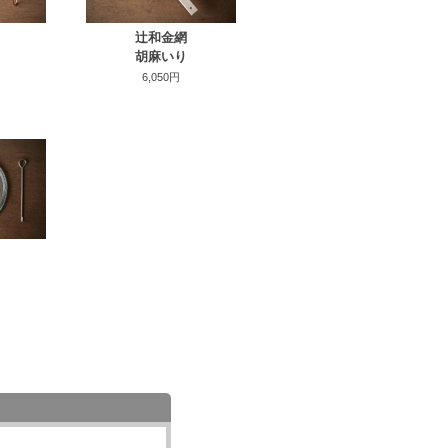
辻和金網
胡麻いり
6,050円