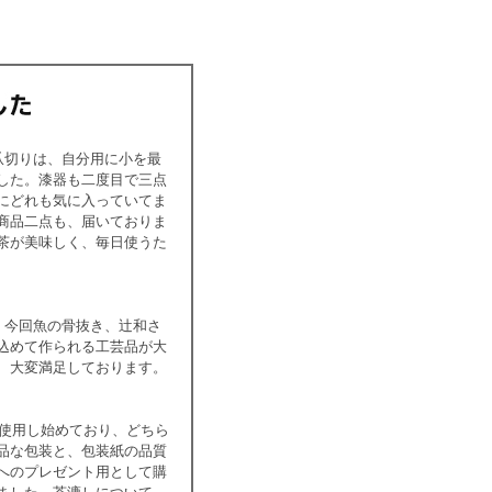
爪切りは、自分用に小を最
した。漆器も二度目で三点
にどれも気に入っていてま
商品二点も、届いておりま
茶が美味しく、毎日使うた
、今回魚の骨抜き、辻和さ
込めて作られる工芸品が大
、大変満足しております。
に使用し始めており、どちら
品な包装と、包装紙の品質
へのプレゼント用として購