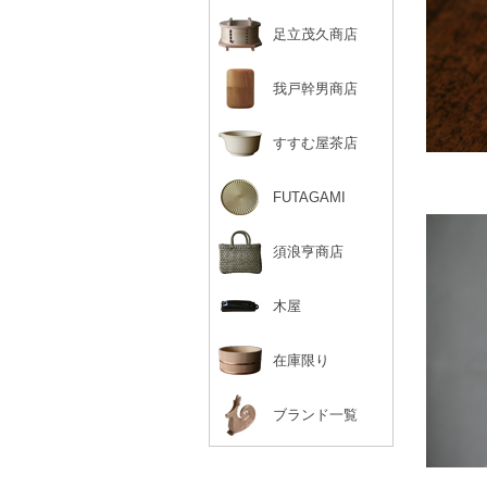
足立茂久商店
我戸幹男商店
すすむ屋茶店
FUTAGAMI
須浪亨商店
木屋
在庫限り
ブランド一覧