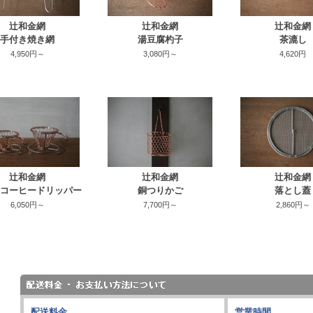
辻和金網
辻和金網
辻和金網
手付き焼き網
湯豆腐杓子
茶漉し
4,950円～
3,080円～
4,620円
辻和金網
辻和金網
辻和金網
コーヒードリッパー
銅つりかご
落とし蓋
6,050円～
7,700円～
2,860円～
配送料金
営業時間