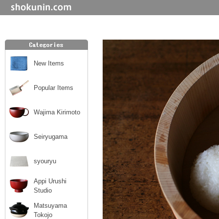
New Items
Popular Items
Wajima Kirimoto
Seiryugama
syouryu
Appi Urushi
Studio
Matsuyama
Tokojo