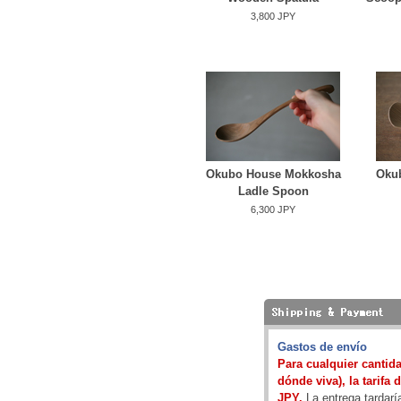
3,800 JPY
Okubo House Mokkosha
Oku
Ladle Spoon
6,300 JPY
Gastos de envío
Para cualquier cantida
dónde viva), la tarifa 
JPY.
La entrega tardarí