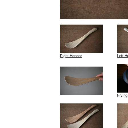
Right-Handed
Left-
Fryin