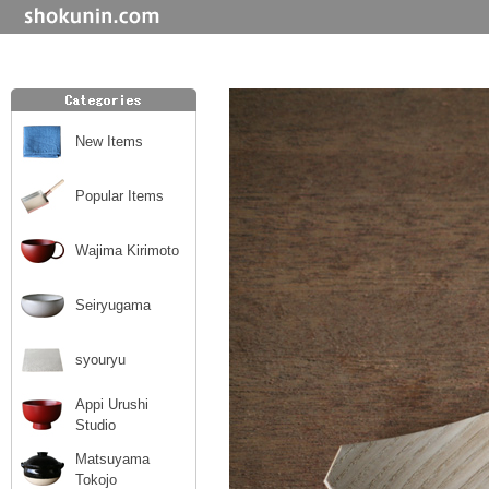
New Items
Popular Items
Wajima Kirimoto
Seiryugama
syouryu
Appi Urushi
Studio
Matsuyama
Tokojo