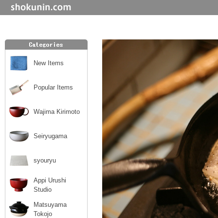
New Items
Popular Items
Wajima Kirimoto
Seiryugama
syouryu
Appi Urushi
Studio
Matsuyama
Tokojo