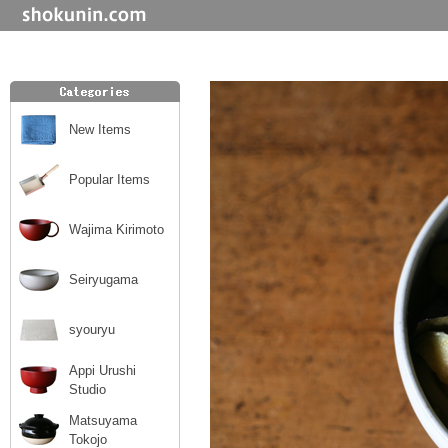
New Items
Popular Items
Wajima Kirimoto
Seiryugama
syouryu
Appi Urushi
Studio
Matsuyama
Tokojo