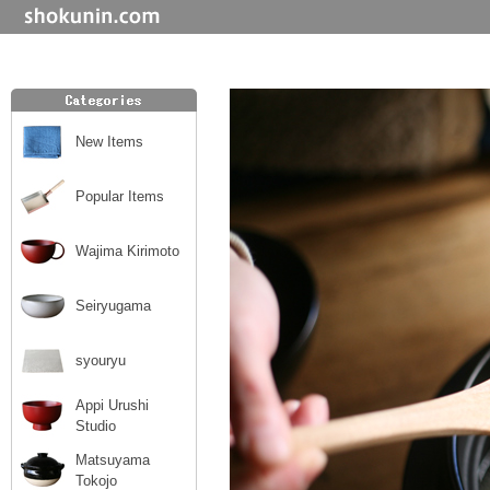
New Items
Popular Items
Wajima Kirimoto
Seiryugama
syouryu
Appi Urushi
Studio
Matsuyama
Tokojo