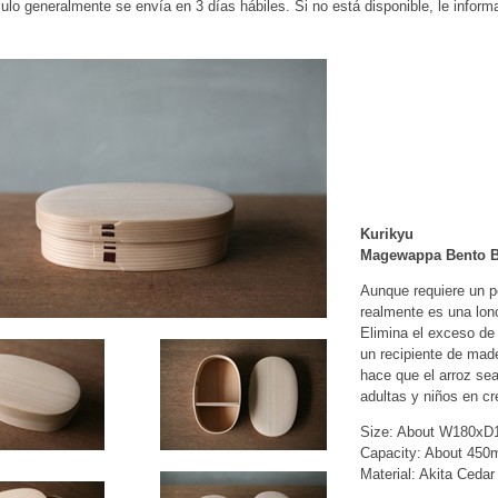
culo generalmente se envía en 3 días hábiles. Si no está disponible, le infor
Kurikyu
Magewappa Bento B
Aunque requiere un p
realmente es una lonc
Elimina el exceso de
un recipiente de made
hace que el arroz se
adultas y niños en cr
Size: About W180x
Capacity: About 450
Material: Akita Cedar