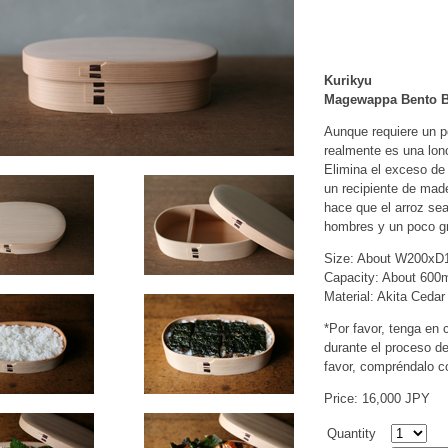
Kurikyu
Magewappa Bento B
Aunque requiere un p
realmente es una lonc
Elimina el exceso de
un recipiente de made
hace que el arroz se
hombres y un poco g
Size: About W200x
Capacity: About 600
Material: Akita Cedar
*Por favor, tenga en
durante el proceso de
favor, compréndalo c
Price: 16,000 JPY
Quantity