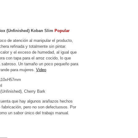
ox (Unfinished) Koban Slim
Popular
oco de atención al manipular el producto,
hera refinada y totalmente sin pintar.
 calor y el exceso de humedad, al igual que
ra con tapa para el arroz cocido, lo que
a sabroso. Un tamaño un poco pequeño para
rande para mujeres.
Video
D110xH57mm
ml
 (Unfinished), Cherry Bark
 cuenta que hay algunos arañazos hechos
 fabricación, pero no son defectuosos. Por
omo un sabor único del trabajo manual.