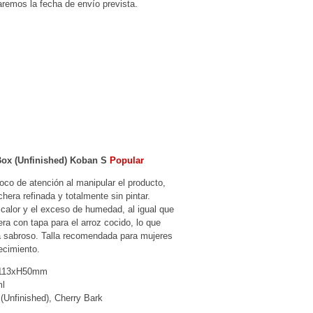
maremos la fecha de envío prevista.
ox (Unfinished) Koban S
Popular
oco de atención al manipular el producto,
hera refinada y totalmente sin pintar.
 calor y el exceso de humedad, al igual que
ra con tapa para el arroz cocido, lo que
a sabroso. Talla recomendada para mujeres
ecimiento.
D113xH50mm
ml
 (Unfinished), Cherry Bark