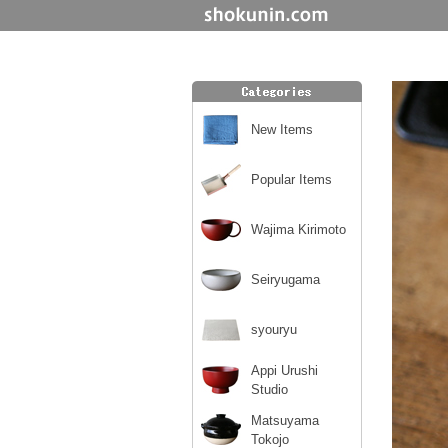
New Items
Popular Items
Wajima Kirimoto
Seiryugama
syouryu
Appi Urushi
Studio
Matsuyama
Tokojo