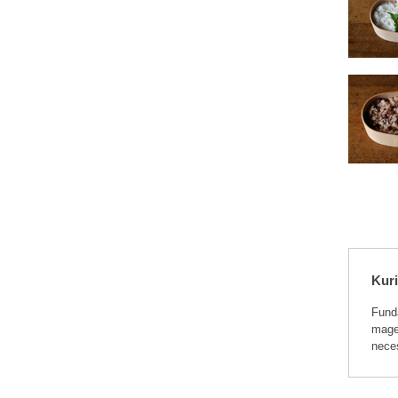
Kur
Fund
magew
nece