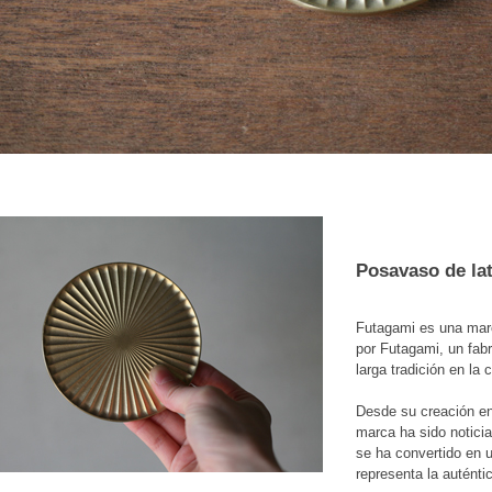
Posavaso de la
Futagami es una marc
por Futagami, un fab
larga tradición en la
Desde su creación en
marca ha sido notic
se ha convertido en 
representa la autént