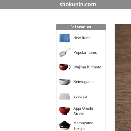
New Items
Popular Items
Wajima Kirimoto
Seiryugama
syouryu
Appi Urushi
Studio
Matsuyama
Tokojo