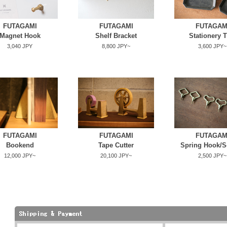
FUTAGAMI
FUTAGAMI
FUTAGAM
Magnet Hook
Shelf Bracket
Stationery T
3,040 JPY
8,800 JPY~
3,600 JPY~
FUTAGAMI
FUTAGAMI
FUTAGAM
Bookend
Tape Cutter
Spring Hook/S
12,000 JPY~
20,100 JPY~
2,500 JPY~