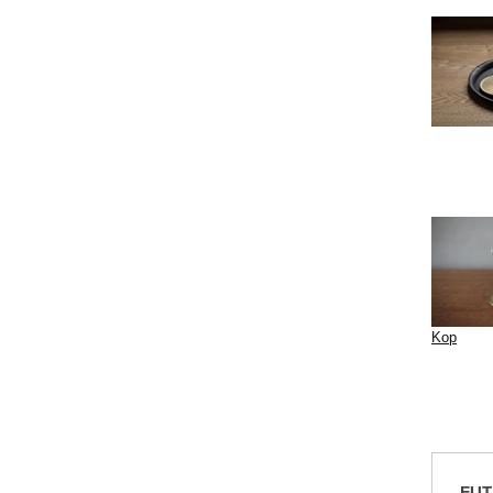
Kop
FUT