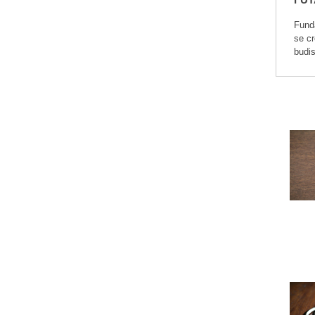
Fund
se cr
budi