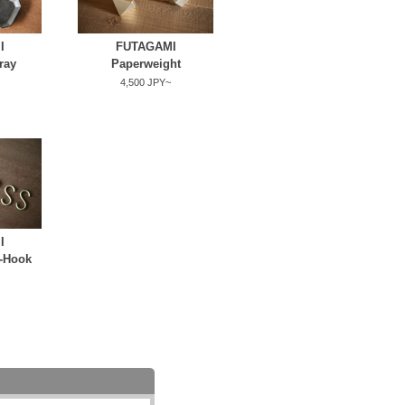
I
FUTAGAMI
ray
Paperweight
4,500 JPY~
I
-Hook