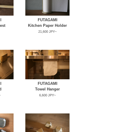
I
FUTAGAMI
est
Kitchen Paper Holder
21,600 JPY~
I
FUTAGAMI
d
Towel Hanger
~
6,600 JPY~