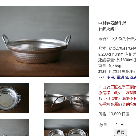
中村銅器製作所
什錦火鍋 L
適合2～3人份的什
尺寸: 約Ø270xH70(
Ø200xH40mm(內
建議容量: 約1800m
重量: 約455g
材料: 鋁(本體與把手)
不可使用: 電磁爐/洗
※由於工匠在手工製
微偏移。此外，在製
形，但這並不屬於不
※手柄金屬部分的完
價格: 10,800 日圓
數量