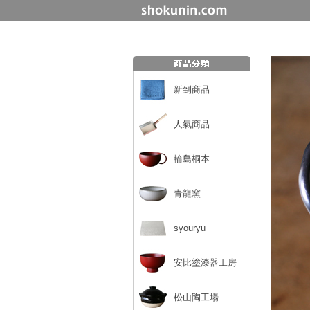
新到商品
人氣商品
輪島桐本
青龍窯
syouryu
安比塗漆器工房
松山陶工場