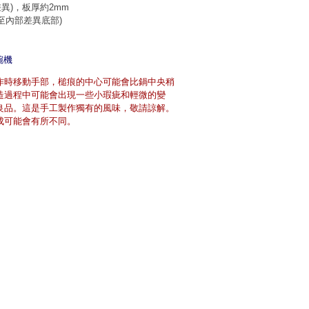
部差異)，板厚約2mm
l(至內部差異底部)
碗機
作時移動手部，槌痕的中心可能會比鍋中央稍
造過程中可能會出現一些小瑕疵和輕微的變
良品。這是手工製作獨有的風味，敬請諒解。
成可能會有所不同。