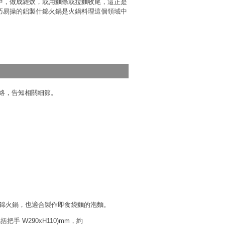
中，做成雑炊，或用麵條或拉麵收尾，這正是
巧易操的鋁製什錦火鍋是火鍋料理這個領域中
。
絡，告知相關細節。
什錦火鍋，也適合製作即食袋麵的泡麵。
包括把手 W290xH110)mm，約