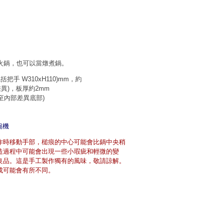
錦火鍋，也可以當燉煮鍋。
包括把手 W310xH110)mm，約
部差異)，板厚約2mm
l(至內部差異底部)
碗機
作時移動手部，槌痕的中心可能會比鍋中央稍
造過程中可能會出現一些小瑕疵和輕微的變
良品。這是手工製作獨有的風味，敬請諒解。
成可能會有所不同。