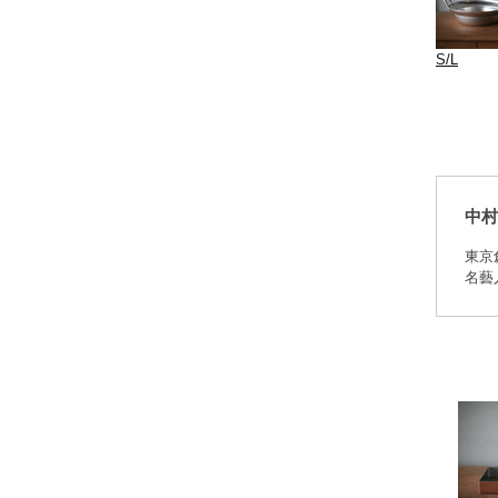
S/L
中村
東京
名藝