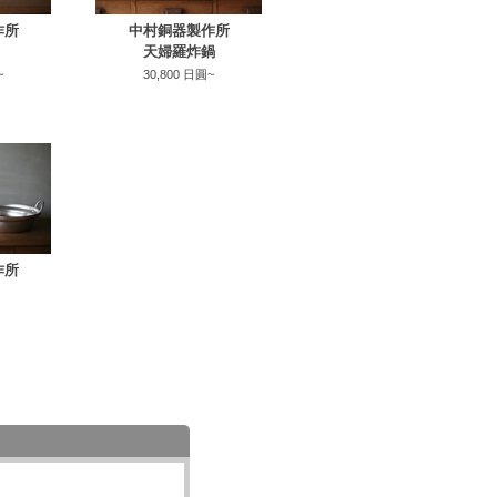
作所
中村銅器製作所
天婦羅炸鍋
~
30,800 日圓~
作所