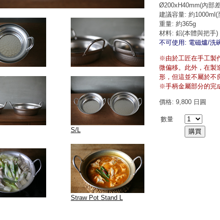
Ø200xH40mm(內
建議容量: 約1000m
重量: 約365g
材料: 鋁(本體與把手)
不可使用: 電磁爐/洗
※由於工匠在手工製
微偏移。此外，在製
形，但這並不屬於不
※手柄金屬部分的完
價格: 9,800 日圓
數量
S/L
Straw Pot Stand L