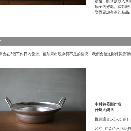
最後，將米飯放入其
鍋子的好處。這款輕
變得更加有趣的精品
單會在3個工作日內發貨。但如果出現存貨不足的情況，我們會發送郵件與您聯
中村銅器製作所
什錦火鍋 S
推薦適合1-2人份的
尺寸: 約Ø240xH65(