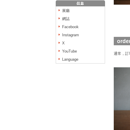
展廳
網誌
Facebook
Instagram
X
YouTube
通常，訂
Language