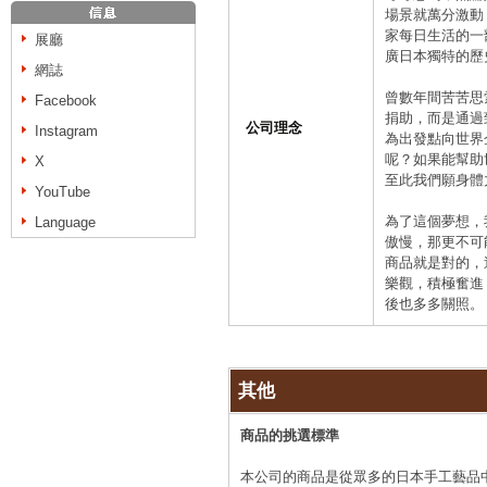
場景就萬分激動
家每日生活的一
展廳
廣日本獨特的歷
網誌
曾數年間苦苦思
Facebook
捐助，而是通過
公司理念
Instagram
為出發點向世界
呢？如果能幫助
X
至此我們願身體
YouTube
為了這個夢想，
Language
傲慢，那更不可
商品就是對的，
樂觀，積極奮進
後也多多關照。
其他
商品的挑選標準
本公司的商品是從眾多的日本手工藝品