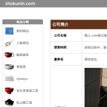
公司簡介
新到商品
公司名稱
職人.com株式
人氣商品
營業時間
節假日除外，週一至
輪島桐本
董事長
櫻井慎也
青龍窯
syouryu
安比塗漆器工房
松山陶工場