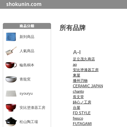
所有品牌
新到商品
人氣商品
A-I
足立茂久商店
ao
輪島桐本
安比塗漆器工房
東屋
青龍窯
播州刃物
CERAMIC JAPAN
chanto
syouryu
長文堂
鋳心ノ工房
安比塗漆器工房
台屋
FD STYLE
fresco
松山陶工場
FUTAGAMI