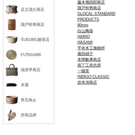
藤木傳四郎商店
我戸幹男商店
足立茂久商店
GLOCAL STANDARD
PRODUCTS
我戸幹男商店
80mm
白山陶器
HARIO
SUSUMU屋茶店
HASAMI
平井木工挽物所
廣田硝子
FUTAGAMI
本間數勇商店
庖丁工房忠房
须浪亨商店
一陽窯
INDIGO CLASSIC
岩本清商店
木屋
售完為止
所有品牌