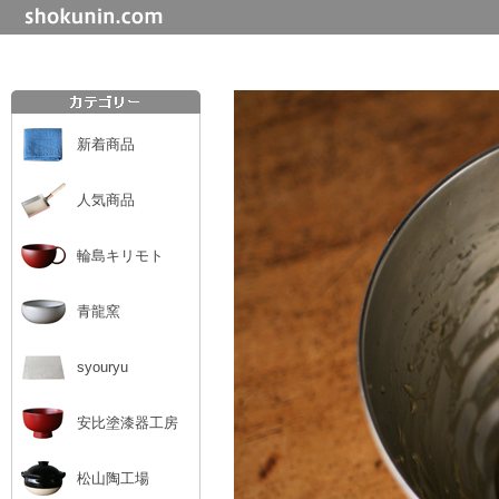
新着商品
人気商品
輪島キリモト
青龍窯
syouryu
安比塗漆器工房
松山陶工場