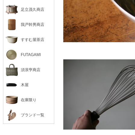
足立茂久商店
我戸幹男商店
すすむ屋茶店
FUTAGAMI
須浪亨商店
木屋
在庫限り
ブランド一覧