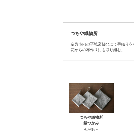
つちや織物所
奈良市内の平城宮跡北にて手織りを
花からの布作りにも取り組む。
つちや織物所
鍋つかみ
4,070円～