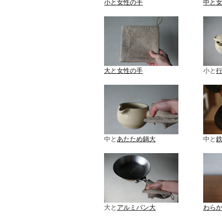
小と女性の手
中と
大と女性の手
小と
行
中と
あたため鍋大
中と
大と
アルミパン大
わら