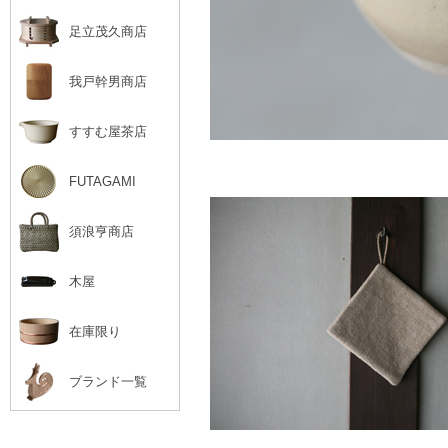
足立茂久商店
我戸幹男商店
すすむ屋茶店
FUTAGAMI
須浪亨商店
木屋
在庫限り
ブランド一覧