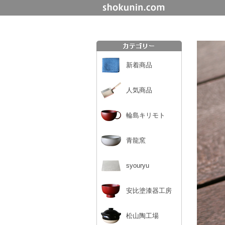
新着商品
人気商品
輪島キリモト
青龍窯
syouryu
安比塗漆器工房
松山陶工場