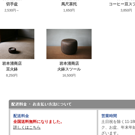
切手盆
馬尺茶托
コーヒー豆ス
2,530円～
1,650円
3,850円
岩本清商店
岩本清商店
豆火鉢
火鉢スツール
8,250円
16,500円
配送料金
営業時間
全国送料無料になりました。
土日祝を除く11-
詳しくはこちら
ク、お盆、年末年
ざいます。