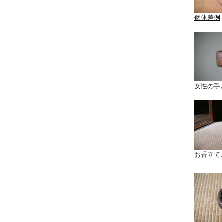
個体差例
女性の手
お香立て