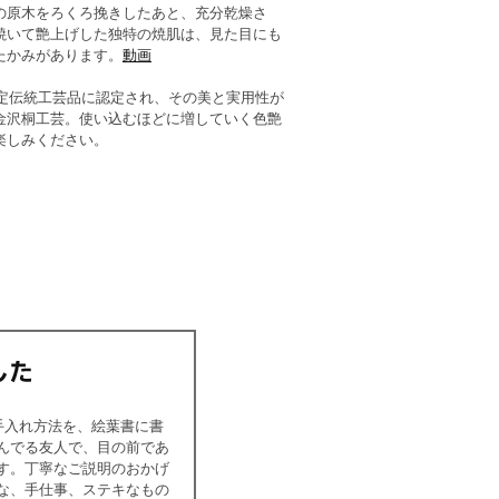
の原木をろくろ挽きしたあと、充分乾燥さ
焼いて艶上げした独特の焼肌は、見た目にも
たかみがあります。
動画
指定伝統工芸品に認定され、その美と実用性が
金沢桐工芸。使い込むほどに増していく色艶
楽しみください。
手入れ方法を、絵葉書に書
んでる友人で、目の前であ
す。丁寧なご説明のおかげ
な、手仕事、ステキなもの