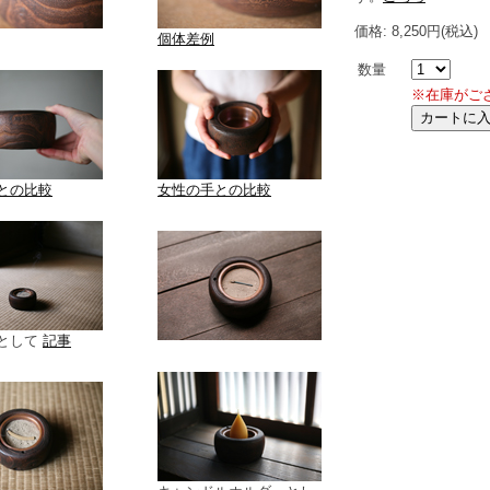
価格: 8,250円(税込)
個体差例
数量
※在庫がご
との比較
女性の手との比較
として
記事