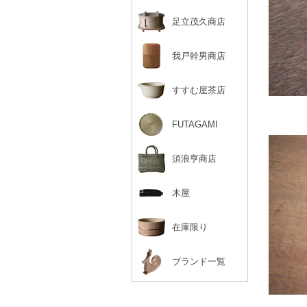
足立茂久商店
我戸幹男商店
すすむ屋茶店
FUTAGAMI
須浪亨商店
木屋
在庫限り
ブランド一覧