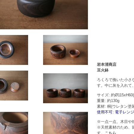
岩本清商店
豆火鉢
ろくろで挽いた小さ
す。中に灰を入れて
サイズ: 約Ø115xH60
重量: 約130g
素材: 桐(ウレタン塗
使用不可: 電子レンジ
※一点一点、木目や
※天然素材のため、
す。
こちら