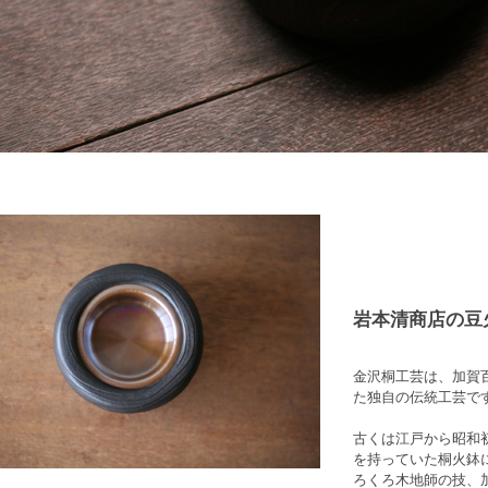
岩本清商店の豆
金沢桐工芸は、加賀
た独自の伝統工芸で
古くは江戸から昭和
を持っていた桐火鉢
ろくろ木地師の技、