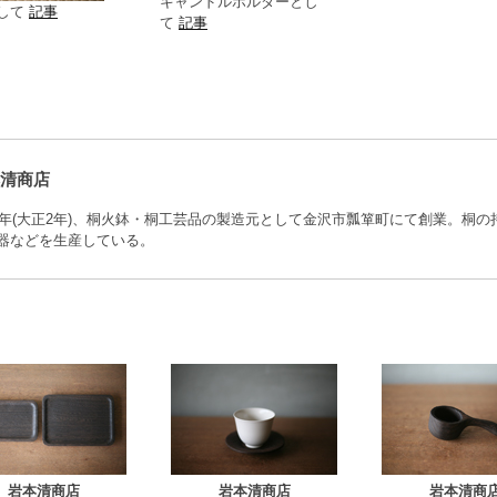
キャンドルホルダーとし
して
記事
て
記事
清商店
13年(大正2年)、桐火鉢・桐工芸品の製造元として金沢市瓢箪町にて創業。桐
器などを生産している。
岩本清商店
岩本清商店
岩本清商