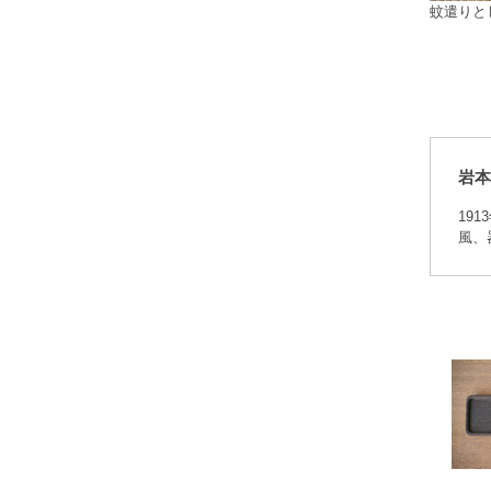
蚊遣りと
岩本
19
風、