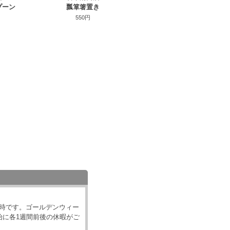
プーン
瓢箪箸置き
550円
18時です。ゴールデンウィー
始に各1週間前後の休暇がご