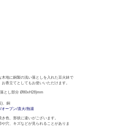
な木地に銅製の浅い落としを入れた豆火鉢で
、お香立てとしてもお使いいただけます。
(落とし部分 Ø80xH28)mm
装)、銅
/オーブン/直火/熱湯
焼き色、形状に違いがございます。
節や穴、キズなどが見られることがありま