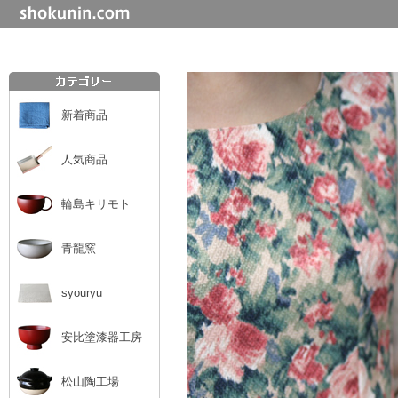
新着商品
人気商品
輪島キリモト
青龍窯
syouryu
安比塗漆器工房
松山陶工場