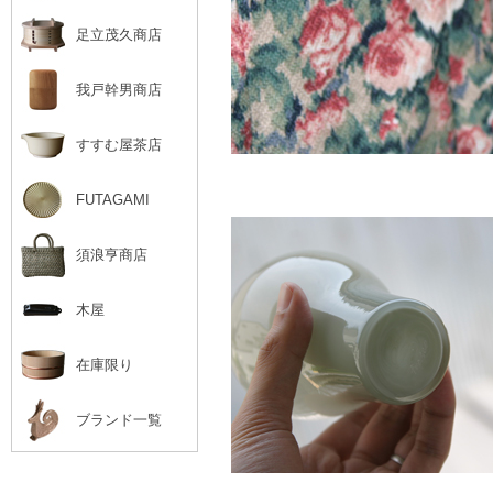
足立茂久商店
我戸幹男商店
すすむ屋茶店
FUTAGAMI
須浪亨商店
木屋
在庫限り
ブランド一覧