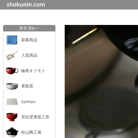
新着商品
人気商品
輪島キリモト
青龍窯
syouryu
安比塗漆器工房
松山陶工場