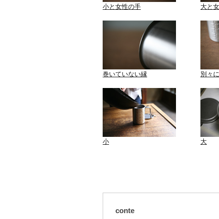
小と女性の手
大と
巻いていない縁
別々
小
大
conte