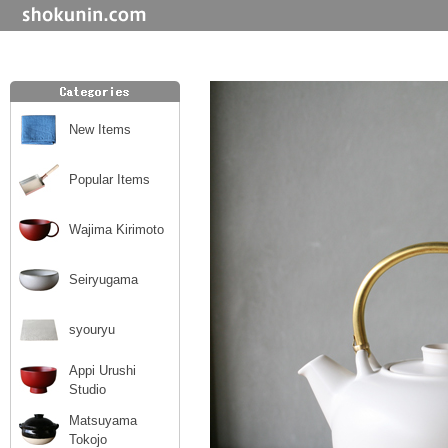
New Items
Popular Items
Wajima Kirimoto
Seiryugama
syouryu
Appi Urushi
Studio
Matsuyama
Tokojo