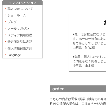
職人.comについて
ショールーム
ブログ
メールマガジン
■先日はお世話になり
メディア掲載履歴
す。ホーロー特有のあ
特定商取引法表記
せて落としてしまいまし
山形県 M.W.様
個人情報保護方針
Language
■先日、購入したケト
に問題もなく到着しま
埼玉県 山本様
こちらの商品は通常1営業日以内での発送
料)をご希望の場合は、ご注文ページの