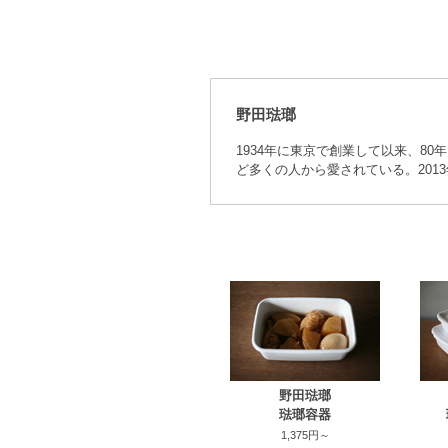
野田琺瑯
1934年に東京で創業して以来、8
ど多くの人から愛されている。20
野田琺瑯
琺瑯容器
1,375円～