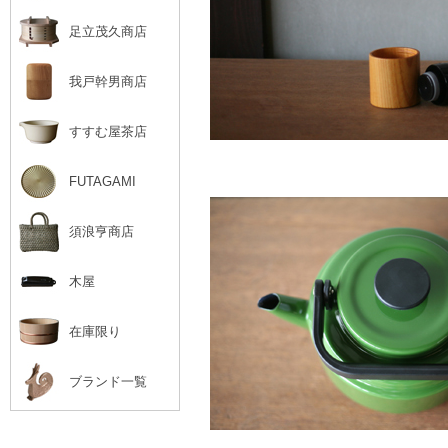
足立茂久商店
我戸幹男商店
すすむ屋茶店
FUTAGAMI
須浪亨商店
木屋
在庫限り
ブランド一覧