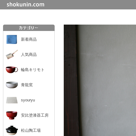
新着商品
人気商品
輪島キリモト
青龍窯
syouryu
安比塗漆器工房
松山陶工場