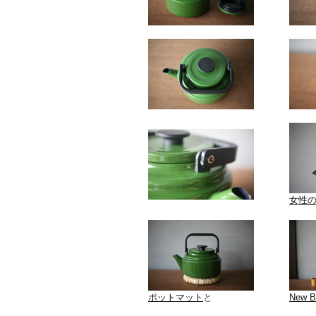
女性
ポットマット
と
New Bo