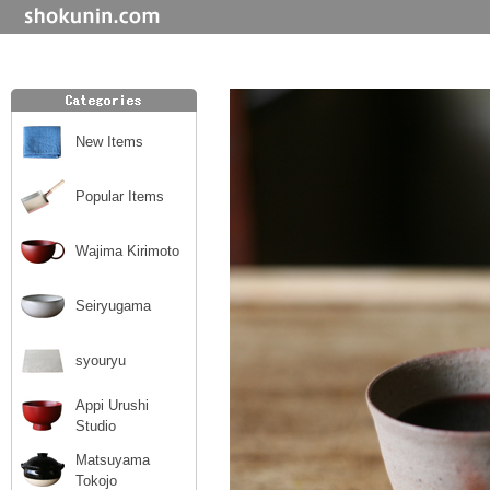
New Items
Popular Items
Wajima Kirimoto
Seiryugama
syouryu
Appi Urushi
Studio
Matsuyama
Tokojo