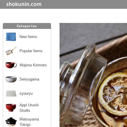
New Items
Popular Items
Wajima Kirimoto
Seiryugama
syouryu
Appi Urushi
Studio
Matsuyama
Tokojo