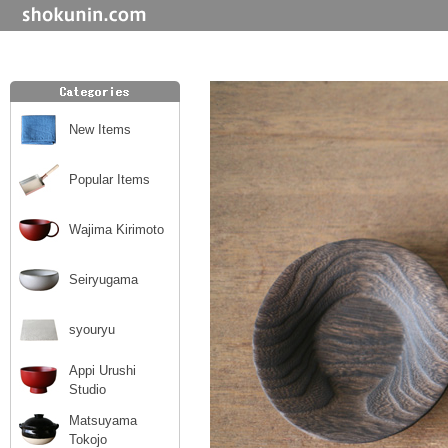
New Items
Popular Items
Wajima Kirimoto
Seiryugama
syouryu
Appi Urushi
Studio
Matsuyama
Tokojo