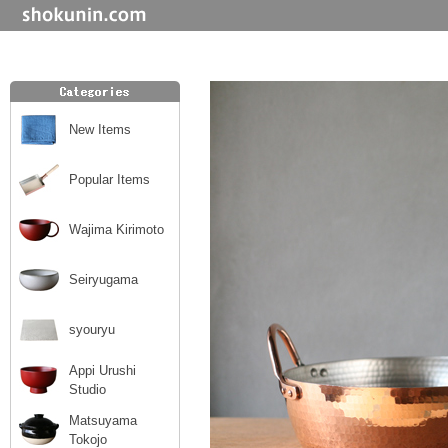
New Items
Popular Items
Wajima Kirimoto
Seiryugama
syouryu
Appi Urushi
Studio
Matsuyama
Tokojo