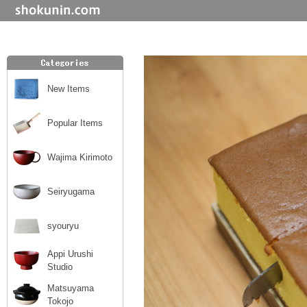
New Items
Popular Items
Wajima Kirimoto
Seiryugama
syouryu
Appi Urushi
Studio
Matsuyama
Tokojo