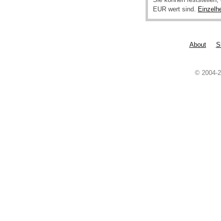
EUR wert sind.
Einzelh
About
S
© 2004-2