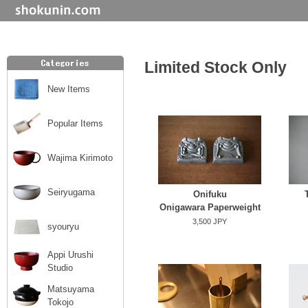
Limited Stock Only
New Items
Popular Items
Wajima Kirimoto
Seiryugama
Onifuku
Onigawara Paperweight
3,500 JPY
syouryu
Appi Urushi
Studio
Matsuyama
Tokojo