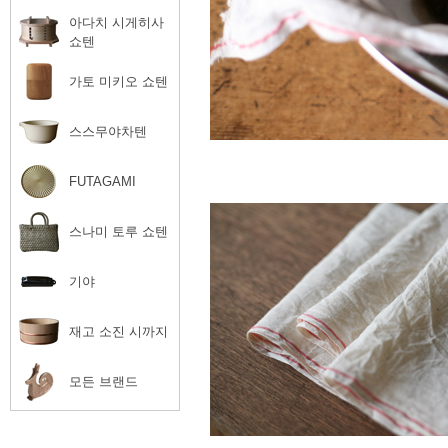
아다치 시게히사
쇼텐
가토 미키오 쇼텐
스스무야차텐
FUTAGAMI
스나미 토루 쇼텐
기야
재고 소진 시까지
모든 브랜드