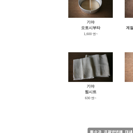
기야
오토시부타
계절
1,600 엔~
기야
찜시트
630 엔~