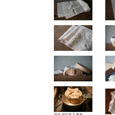
와파 세이로 S
찜솥