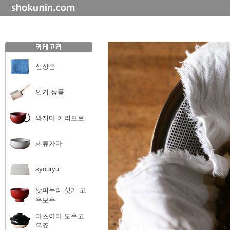
신상품
인기 상품
와지마 키리모토
세류가마
syouryu
앗피누리 싯기 고
우보우
마츠야마 도우고
우죠