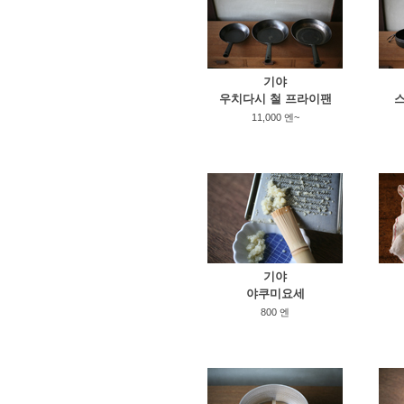
기야
우치다시 철 프라이팬
스
11,000 엔~
기야
야쿠미요세
800 엔