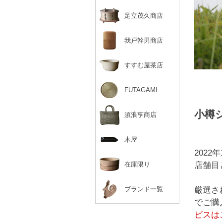
足立茂久商店
我戸幹男商店
すすむ屋茶店
FUTAGAMI
小樽
須浪亨商店
木屋
202
在庫限り
店舗目
ブランド一覧
厳選さ
でご購
ビスは