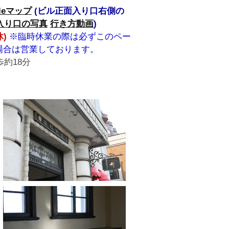
gleマップ
(ビル正面入り口右側の
入り口の写真
行き方動画
)
)
※臨時休業の際は必ずこのペー
場合は営業しております。
歩約18分