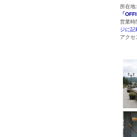
所在地:
「OF
営業時
ジに記
アクセ