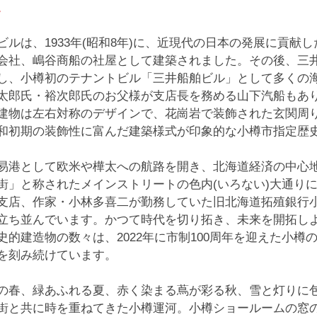
。
ビルは、1933年(昭和8年)に、近現代の日本の発展に貢献
会社、嶋谷商船の社屋として建築されました。その後、三井
し、小樽初のテナントビル「三井船舶ビル」として多くの
太郎氏・裕次郎氏のお父様が支店長を務める山下汽船もあ
建物は左右対称のデザインで、花崗岩で装飾された玄関周
和初期の装飾性に富んだ建築様式が印象的な小樽市指定歴
易港として欧米や樺太への航路を開き、北海道経済の中心
街」と称されたメインストリートの色内(いろない)大通り
支店、作家・小林多喜二が勤務していた旧北海道拓殖銀行
立ち並んでいます。かつて時代を切り拓き、未来を開拓し
史的建造物の数々は、2022年に市制100周年を迎えた小
を刻み続けています。
の春、緑あふれる夏、赤く染まる蔦が彩る秋、雪と灯りに
街と共に時を重ねてきた小樽運河。小樽ショールームの窓