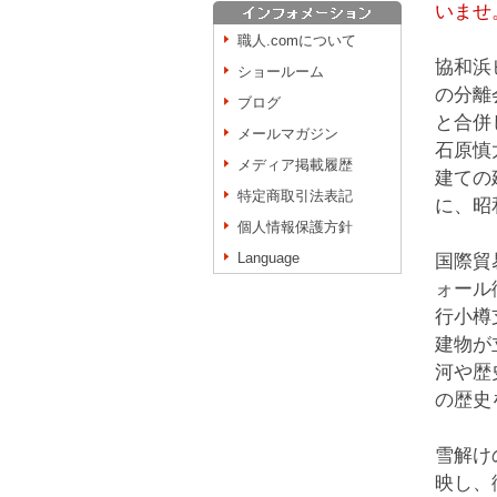
いませ
職人.comについて
協和浜
ショールーム
の分離
ブログ
と合併
メールマガジン
石原慎
メディア掲載履歴
建ての
特定商取引法表記
に、昭
個人情報保護方針
Language
国際貿
ォール
行小樽
建物が
河や歴
の歴史
雪解け
映し、