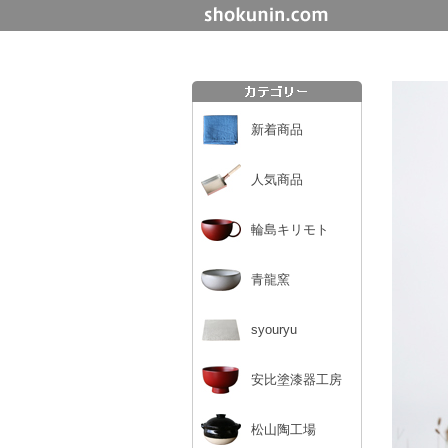
新着商品
人気商品
輪島キリモト
青龍窯
syouryu
安比塗漆器工房
松山陶工場