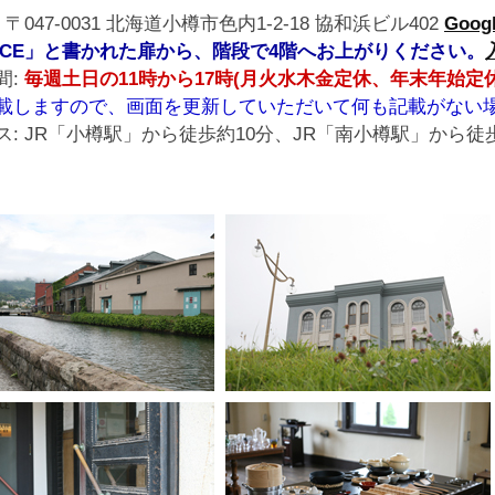
 〒047-0031 北海道小樽市色内1-2-18 協和浜ビル402
Goo
FICE」と書かれた扉から、階段で4階へお上がりください。
間:
毎週土日の11時から17時(月火水木金定休、年末年始定休
載しますので、画面を更新していただいて何も記載がない
ス: JR「小樽駅」から徒歩約10分、JR「南小樽駅」から徒