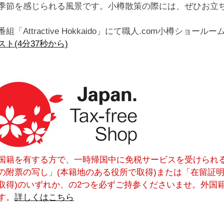
季節を感じられる風景です。小樽散策の際には、ぜひお立
組「Attractive Hokkaido」にて職人.com小樽ショ
ト(4分37秒から)
国籍を有する方で、一時帰国中に免税サービスを受けられ
の附票の写し」(本籍地のある役所で取得)または「在留証
取得)のいずれか、の2つを必ずご持参くださいませ。外国
す。
詳しくはこちら