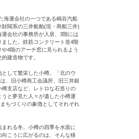
した海運会社の一つである嶋谷汽船
財閥系の三井船舶(現・商船三井)
海運会社の事務所が入居、3階には
りました。鉄筋コンクリート造4階
りや4階のアーチ窓に見られるよう
史的建造物です。
地として繁栄した小樽。「北のウ
には、旧小樽商工会議所、旧三井銀
小樽支店など、レトロな石造りの
ようと夢見た人々が遺した小樽運
樽のまちづくりの象徴としてそれぞれ
包まれる冬。小樽の四季を水面に
の向こうに広がるのは、そんな移