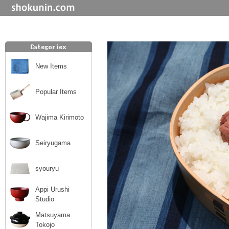
New Items
Popular Items
Wajima Kirimoto
Seiryugama
syouryu
Appi Urushi
Studio
Matsuyama
Tokojo