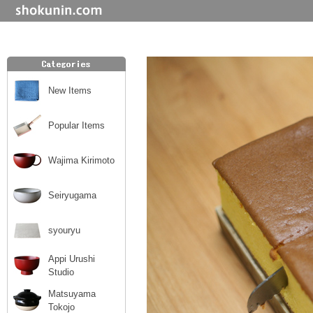
New Items
Popular Items
Wajima Kirimoto
Seiryugama
syouryu
Appi Urushi
Studio
Matsuyama
Tokojo