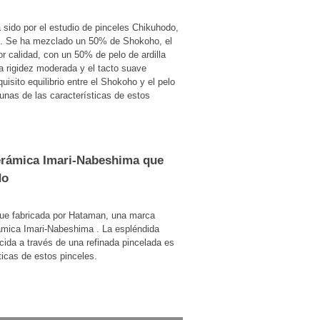
a sido por el estudio de pinceles Chikuhodo,
l. Se ha mezclado un 50% de Shokoho, el
r calidad, con un 50% de pelo de ardilla
a rigidez moderada y el tacto suave
uisito equilibrio entre el Shokoho y el pelo
lgunas de las características de estos
erámica Imari-Nabeshima que
do
 fue fabricada por Hataman, una marca
rámica Imari-Nabeshima . La espléndida
da a través de una refinada pincelada es
ticas de estos pinceles.