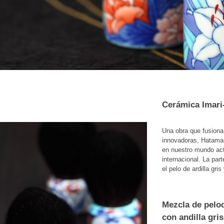
Cerámica Imari
Una obra que fusiona
innovadoras, Hataman
en nuestro mundo act
internacional. La par
el pelo de ardilla gris
Mezcla de pelod
con andilla gris