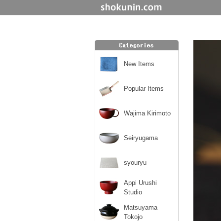
New Items
Popular Items
Wajima Kirimoto
Seiryugama
syouryu
Appi Urushi
Studio
Matsuyama
Tokojo