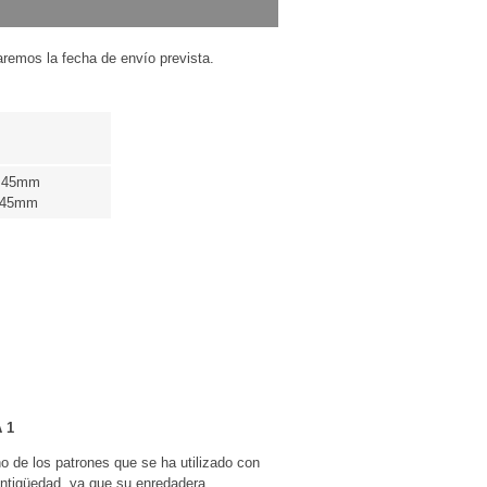
maremos la fecha de envío prevista.
: 45mm
: 45mm
 1
o de los patrones que se ha utilizado con
antigüedad, ya que su enredadera