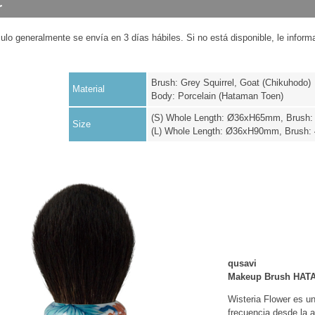
culo generalmente se envía en 3 días hábiles. Si no está disponible, le infor
Brush: Grey Squirrel, Goat (Chikuhodo)
Material
Body: Porcelain (Hataman Toen)
(S) Whole Length: Ø36xH65mm, Brush
Size
(L) Whole Length: Ø36xH90mm, Brush
qusavi
Makeup Brush HATA
Wisteria Flower es un
frecuencia desde la 