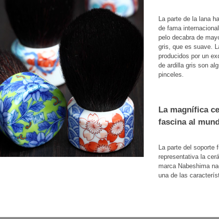
La parte de la lana h
de fama internaciona
pelo decabra de mayo
gris, que es suave. L
producidos por un exq
de ardilla gris son a
pinceles.
La magnífica c
fascina al mun
La parte del soporte
representativa la ce
marca Nabeshima naci
una de las caracterís