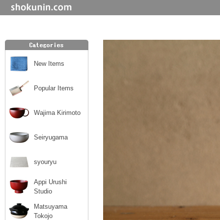
New Items
Popular Items
Wajima Kirimoto
Seiryugama
syouryu
Appi Urushi
Studio
Matsuyama
Tokojo