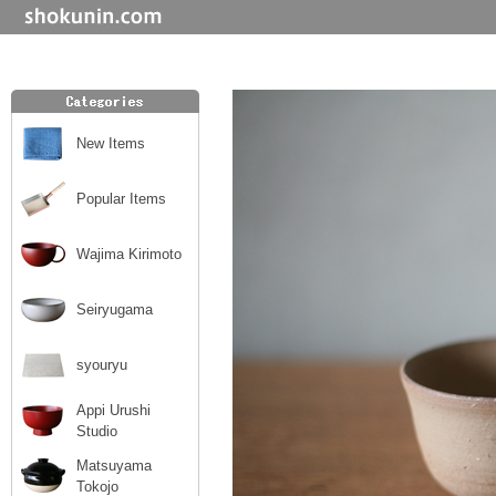
New Items
Popular Items
Wajima Kirimoto
Seiryugama
syouryu
Appi Urushi
Studio
Matsuyama
Tokojo