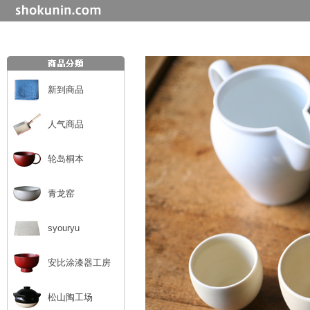
新到商品
人气商品
轮岛桐本
青龙窑
syouryu
安比涂漆器工房
松山陶工场