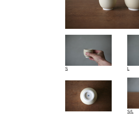
S
L
S/L