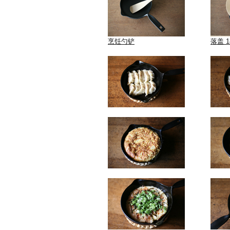
烹饪勺铲
落盖 1