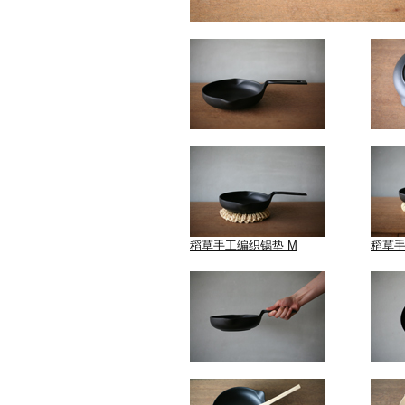
稻草手工编织锅垫 M
稻草