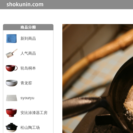
新到商品
人气商品
轮岛桐本
青龙窑
syouryu
安比涂漆器工房
松山陶工场